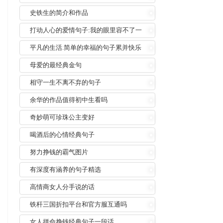
史铁生的简介和作品
打动人心的爱情句子:我的眼里容不了一
粒沙
平凡的生活.简单的幸福的句子累并快乐
着
母爱的最经典金句
相守一生不离不弃的句子
余华的作品值得初中生看吗
奇妙萌可珍珠公主变好
喝酒后的心情经典句子
努力挣钱的霸气图片
有深度有涵养的句子精选
高情商女人分手说的话
铁杆三国折扣平台和官方服互通吗
女人拼命挣钱经典句子一段话