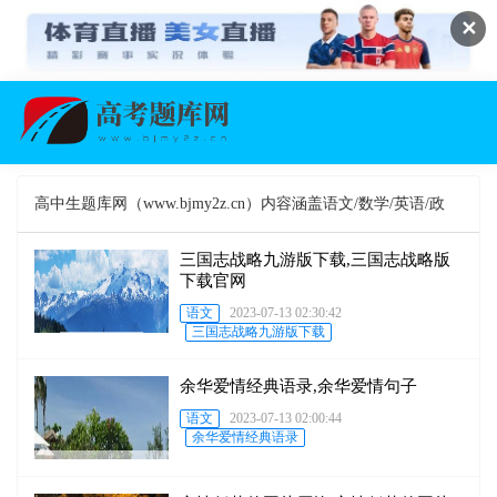
✕
高中生题库网（www.bjmy2z.cn）内容涵盖语文/数学/英语/政
治/历史/地理/物理/化学/生物各门学科;各类知识点/试卷/习题/视
三国志战略九游版下载,三国志战略版
下载官网
语文
2023-07-13 02:30:42
频应有尽有,作文,听力,阅读专项突破,集合了各地的高考题和模
三国志战略九游版下载
拟考试题,可以让你孩子对于即将到来的高考有更加充足的准
余华爱情经典语录,余华爱情句子
语文
2023-07-13 02:00:44
备!
余华爱情经典语录