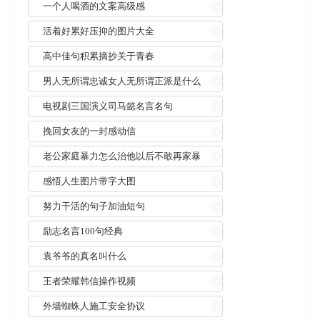
一个人喝酒的文案高级感
活着好累好压抑的图片大全
高中佳句积累摘抄关于青春
男人无所谓忠诚女人无所谓正派是什么
意思
电视剧三国演义司马懿名言名句
挽回女友的一封感动信
老公家庭暴力怎么治他以后不敢再家暴
感悟人生图片带字大图
努力干活的句子加油短句
励志名言100句经典
袁爷爷的真名叫什么
王者荣耀韩信操作视频
外墙蜘蛛人施工安全协议