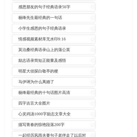
感恩朋友的句子经典语录50字
杨绛先生最经典的一句话
小学生感恩的句子经典语录
情感视频素材库无水印9:16
莫泊桑经典语录山上的蒲公英
励志语录简短正能量及感悟
明星大侦探白敬亭的梗
马伊琍为什么离婚了
杨绛最经典的十句话图片高清
四字吉言大全图片
心灵鸡汤1000字励志文章大全
描写青春的惊艳段落200字
一起经历风雨夫妻句子老伴走了以后对