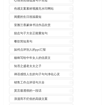
心情突然很低落句子简短
伤感文案素材视频无水印网站
闺蜜的生日祝福最短
室雅兰香篆体书法作品欣赏
励志句子大全正能量短句
餐饮简短美句
如何点评别人的ppt汇报
杨绛写给中年女人的信原文
知否之盛老太太之子
禅语感悟人生的句子句句净化心灵
销售工作点评语句大全
莫言最透彻的一段话
浪漫而不烂俗的高级文案