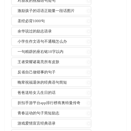
对朋友的祝福语句短句
激励孩子的话语正能量一段话图片
圣经必背1000句
余华说过的励志语录
小学生作文语句不通顺怎么办
一句精辟的座右铭10字以内
王者荣耀诸葛亮所有皮肤
反省自己做错事的句子
晚辈祝福退休的经典语句简短
爸爸送给女儿生日的话
折扣手游平台app排行榜有奥特曼传奇
青春运动的句子简短励志
游戏爱情宣言经典语录