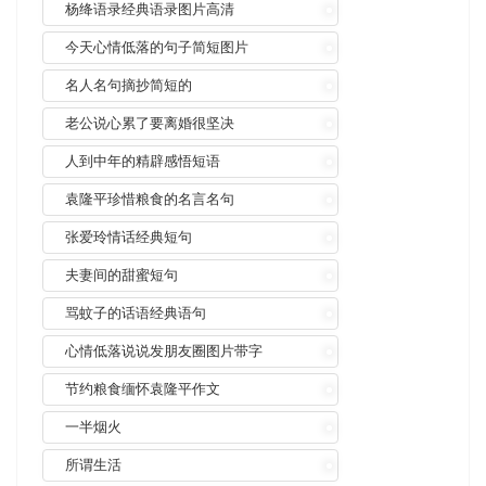
杨绛语录经典语录图片高清
今天心情低落的句子简短图片
名人名句摘抄简短的
老公说心累了要离婚很坚决
人到中年的精辟感悟短语
袁隆平珍惜粮食的名言名句
张爱玲情话经典短句
夫妻间的甜蜜短句
骂蚊子的话语经典语句
心情低落说说发朋友圈图片带字
节约粮食缅怀袁隆平作文
一半烟火
所谓生活