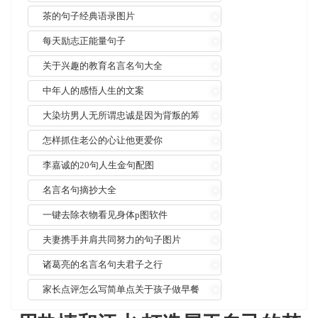
茶的句子经典语录图片
每天励志正能量句子
关于兴趣的教育名言名句大全
中年人的感悟人生的文案
大染坊男人无所谓忠诚是因为背叛的筹
码太低什么意思
怎样抓住老公的心让他更爱你
李嘉诚的20句人生金句配图
名言名句摘抄大全
一键去除衣物看见身体p图软件
夫妻携手并肩共同努力的句子图片
诸葛亮的名言名句夫君子之行
家长点评怎么写简单点关于孩子做早餐