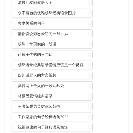
清晨朋友问候语大全
永不褪色的优雅杨绛经典语录图片
夫妻关系的句子
情侣说说秀恩爱短句一对古风
杨绛非常现实的一段话
让孩子优秀的三句话
杨绛语录经典语录爱情应该是一个灵魂
对
四川话骂人的方言视频
莫言网上最火的一段话独处
林徽因爱情经典语录
王者荣耀男英雄泳装韩信
工作励志的句子经典语句2023
祝福健康的句子经典语录简短