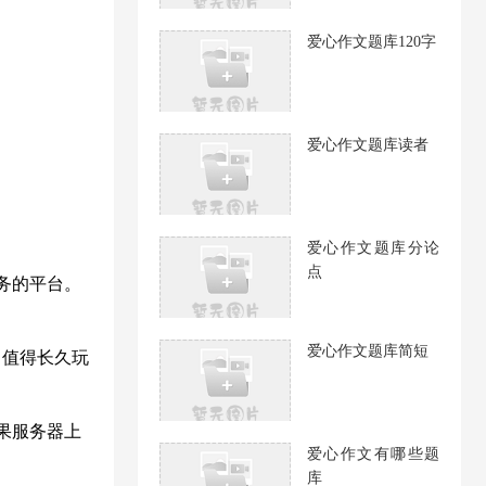
爱心作文题库120字
爱心作文题库读者
爱心作文题库分论
点
务的平台。
爱心作文题库简短
，非常值得长久玩
果服务器上
爱心作文有哪些题
库