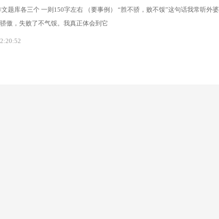
的作文题库各三个 一则150字左右 （要事例） “胜不骄，败不馁”这句话我常听外
骄傲，失败了不气馁。我真正体会到它
2:20:52