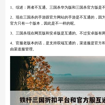
1、综述：两者不互通。三国杀华为版和三国杀官方版是
2、现在三国杀的手游跟官方网站的手游是不互通的，因为
官方只有一个版本，因此是不一样的呢。
3、三国杀现在网页版和安卓版是互通的。不过安卓版有两种
4、官服老版本的话，是支持双端互通的，渠道服是官方
由渠道服管理。