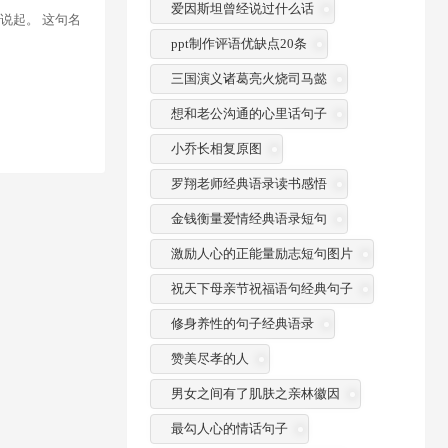
爱因斯坦曾经说过什么话
婆说起。 这句名
ppt制作评语优缺点20条
三国演义诸葛亮火烧司马懿
想和老公沟通的心里话句子
小乔长相复原图
罗翔老师经典语录读书感悟
金钱衡量爱情经典语录短句
激励人心的正能量励志短句图片
祝天下母亲节祝福语句经典句子
修身养性的句子经典语录
赞美尽孝的人
男女之间有了肌肤之亲林徽因
最勾人心的情话句子