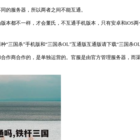
不同的服务器，所以两者之间不能互通。
版本都不一样，才会董氏，不互通手机版本，只有安卓和iOS两
“三国杀”手机版和“三国杀OL”互通版互通版请下载“三国杀OL
和合作商合作的，是单独运营的。官服是由官方管理服务器，而