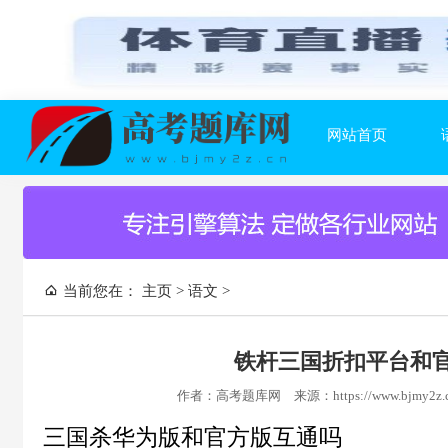
网站首页
当前您在：
主页
>
语文
>
铁杆三国折扣平台和官
作者：高考题库网
来源：https://www.bjmy2z.c
三国杀华为版和官方版互通吗