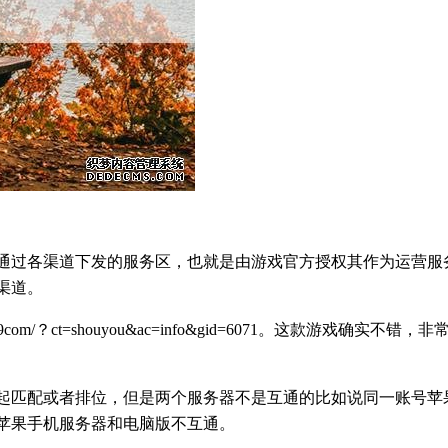
通过各渠道下发的服务区，也就是由游戏官方授权其作为运营服
渠道。
om/？ct=shouyou&ac=info&gid=6071。这款游戏确实不错
起匹配或者排位，但是两个服务器不是互通的比如说同一账号苹
苹果手机服务器和电脑版不互通。