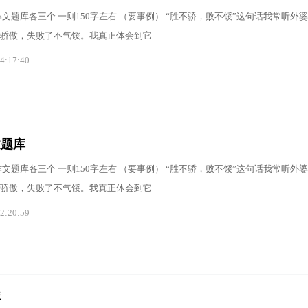
的作文题库各三个 一则150字左右 （要事例） “胜不骄，败不馁”这句话我常听外
骄傲，失败了不气馁。我真正体会到它
4:17:40
文题库
的作文题库各三个 一则150字左右 （要事例） “胜不骄，败不馁”这句话我常听外
骄傲，失败了不气馁。我真正体会到它
2:20:59
库