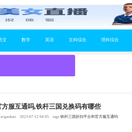
语文
数学
英语
文科综合
理科综合
方服互通吗,铁杆三国兑换码有哪些
n/gaokao
2023-07-12 04:05
tags:
铁杆三国折扣平台和官方服互通吗