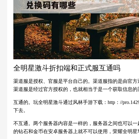
全明星激斗折扣端和正式服互通吗
渠道服是授权、官服是平台自己的。渠道服指的是由官方
渠道服是经过官方授权的，也就相当于是一个获取信息的
互通的。玩全明星激斗通过风林手游下载：http：//pro.1429c
下去。
不互通。两个服务器内容是一样的，服务器之间也可以一
的钻石和金币在安卓服务器上就不可以使用，荣耀全明星