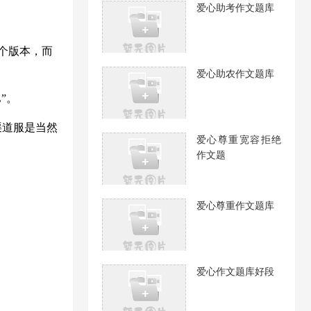
爱心助考作文题库
个版本，而
爱心助农作文题库
”。
渠道服是当然
爱心尊重宽容拒绝
作文题
爱心尊重作文题库
爱心作文题库好段