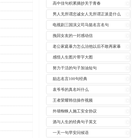
高中佳句积累摘抄关于青春
男人无所谓忠诚女人无所谓正派是什么
意思
电视剧三国演义司马懿名言名句
挽回女友的一封感动信
老公家庭暴力怎么治他以后不敢再家暴
感悟人生图片带字大图
努力干活的句子加油短句
励志名言100句经典
袁爷爷的真名叫什么
王者荣耀韩信操作视频
外墙蜘蛛人施工安全协议
酒与人生的经典句子英文
一天一句早安问候语