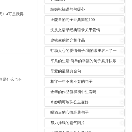
结婚祝福语句句暖心
天》4可是我再
正能量的句子经典简短100
沈从文语录经典语录关于爱情
史铁生的简介和作品
打动人心的爱情句子:我的眼里容不了一
粒沙
平凡的生活.简单的幸福的句子累并快乐
着
母爱的最经典金句
终是什么也不
相守一生不离不弃的句子
余华的作品值得初中生看吗
奇妙萌可珍珠公主变好
喝酒后的心情经典句子
努力挣钱的霸气图片