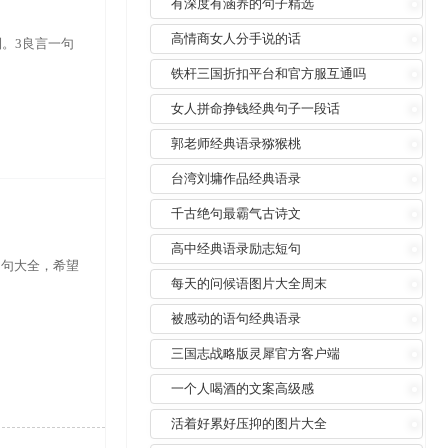
有深度有涵养的句子精选
高情商女人分手说的话
。3良言一句
铁杆三国折扣平台和官方服互通吗
女人拼命挣钱经典句子一段话
郭老师经典语录猕猴桃
台湾刘墉作品经典语录
千古绝句最霸气古诗文
高中经典语录励志短句
名句大全，希望
每天的问候语图片大全周末
被感动的语句经典语录
三国志战略版灵犀官方客户端
一个人喝酒的文案高级感
活着好累好压抑的图片大全