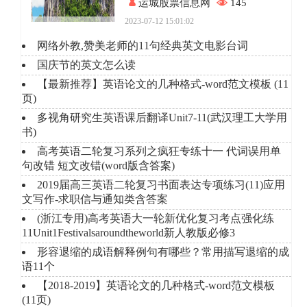
运城股票信息网
145
2023-07-12 15:01:02
网络外教,赞美老师的11句经典英文电影台词
国庆节的英文怎么读
【最新推荐】英语论文的几种格式-word范文模板 (11
页)
多视角研究生英语课后翻译Unit7-11(武汉理工大学用
书)
高考英语二轮复习系列之疯狂专练十一 代词误用单
句改错 短文改错(word版含答案)
2019届高三英语二轮复习书面表达专项练习(11)应用
文写作-求职信与通知类含答案
(浙江专用)高考英语大一轮新优化复习考点强化练
11Unit1Festivalsaroundtheworld新人教版必修3
形容退缩的成语解释例句有哪些？常用描写退缩的成
语11个
【2018-2019】英语论文的几种格式-word范文模板
(11页)