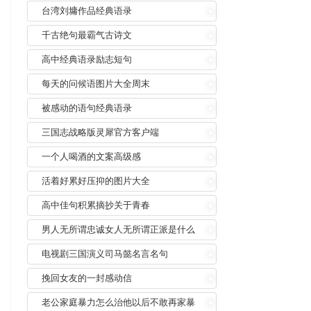
台湾刘墉作品经典语录
千古绝句最霸气古诗文
高中经典语录励志短句
每天的问候语图片大全周末
被感动的语句经典语录
三国志战略版灵犀官方客户端
一个人喝酒的文案高级感
活着好累好压抑的图片大全
高中佳句积累摘抄关于青春
男人无所谓忠诚女人无所谓正派是什么
意思
电视剧三国演义司马懿名言名句
挽回女友的一封感动信
老公家庭暴力怎么治他以后不敢再家暴