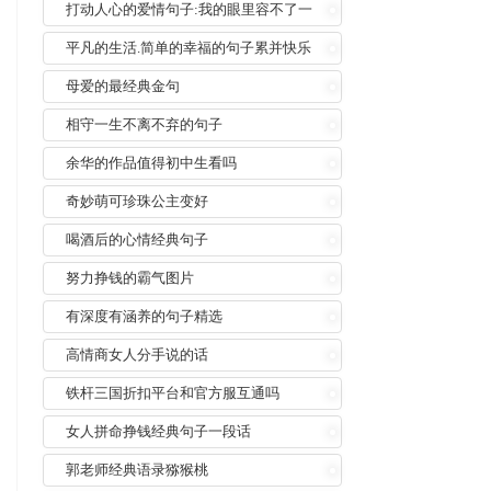
打动人心的爱情句子:我的眼里容不了一
粒沙
平凡的生活.简单的幸福的句子累并快乐
着
母爱的最经典金句
相守一生不离不弃的句子
余华的作品值得初中生看吗
奇妙萌可珍珠公主变好
喝酒后的心情经典句子
努力挣钱的霸气图片
有深度有涵养的句子精选
高情商女人分手说的话
铁杆三国折扣平台和官方服互通吗
女人拼命挣钱经典句子一段话
郭老师经典语录猕猴桃