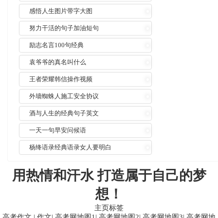
感悟人生图片带字大图
努力干活的句子加油短句
励志名言100句经典
袁爷爷的真名叫什么
王者荣耀韩信操作视频
外墙蜘蛛人施工安全协议
酒与人生的经典句子英文
一天一句早安问候语
杨绛语录经典语录女人要明白
用热情和汗水 打造属于自己的梦
想！
主页标签
高考作文
|
作文
|
高考网地图1
|
高考网地图2
|
高考网地图3
|
高考网地