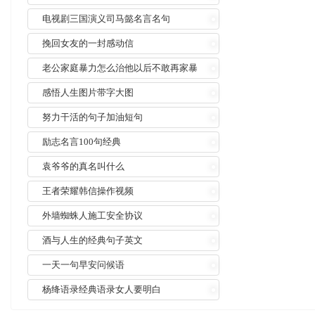
意思
电视剧三国演义司马懿名言名句
挽回女友的一封感动信
老公家庭暴力怎么治他以后不敢再家暴
感悟人生图片带字大图
努力干活的句子加油短句
励志名言100句经典
袁爷爷的真名叫什么
王者荣耀韩信操作视频
外墙蜘蛛人施工安全协议
酒与人生的经典句子英文
一天一句早安问候语
杨绛语录经典语录女人要明白