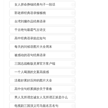
女人拼命挣钱经典句子一段话
郭老师经典语录猕猴桃
台湾刘墉作品经典语录
千古绝句最霸气古诗文
高中经典语录励志短句
每天的问候语图片大全周末
被感动的语句经典语录
三国志战略版灵犀官方客户端
一个人喝酒的文案高级感
活着好累好压抑的图片大全
高中佳句积累摘抄关于青春
男人无所谓忠诚女人无所谓正派是什么
意思
电视剧三国演义司马懿名言名句