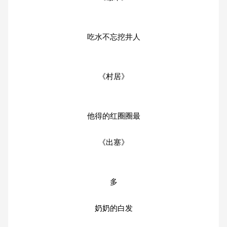
吃水不忘挖井人
《村居》
他得的红圈圈最
《出塞》
多
奶奶的白发