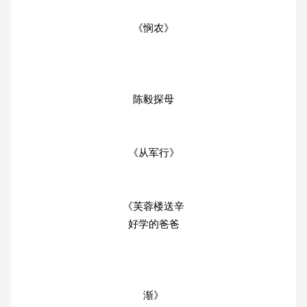
《悯农》
陈毅探母
《从军行》
《芙蓉楼送辛
好学的爸爸
渐》