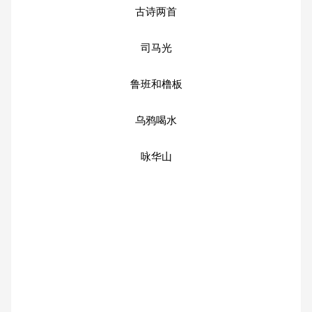
古诗两首
司马光
鲁班和橹板
乌鸦喝水
咏华山