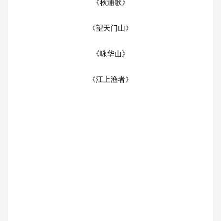
《秋浦歌》
《望天门山》
《咏华山》
《江上渔者》