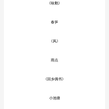
《咏鹅》
春笋
《风》
雨点
《回乡偶书》
小池塘