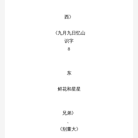
西》
《九月九日忆山
识字
8
东
鲜花和星星
兄弟》
、
《别董大》