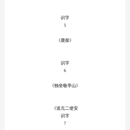
识字
5
《鹿柴》
识字
6
《独坐敬亭山》
《送元二使安
识字
7