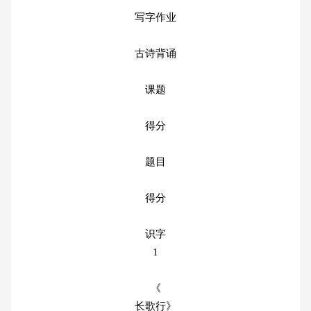
写字作业
古诗背诵
课题
得分
题目
得分
识字
1
《
长歌行》