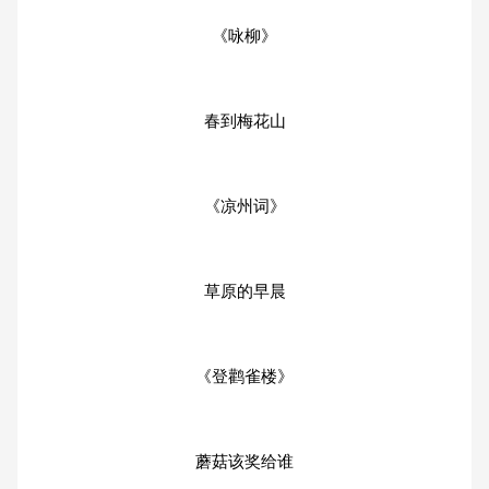
《咏柳》
春到梅花山
《凉州词》
草原的早晨
《登鹳雀楼》
蘑菇该奖给谁