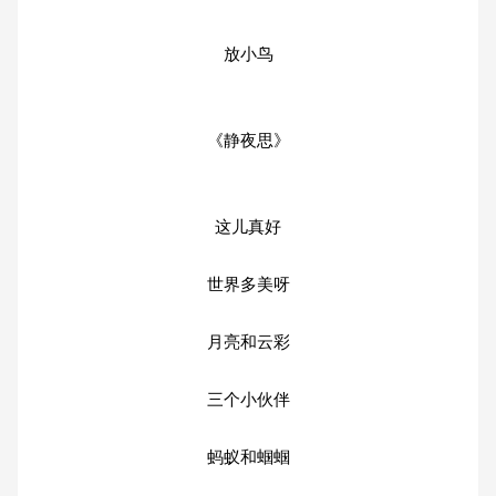
放小鸟
《静夜思》
这儿真好
世界多美呀
月亮和云彩
三个小伙伴
蚂蚁和蝈蝈