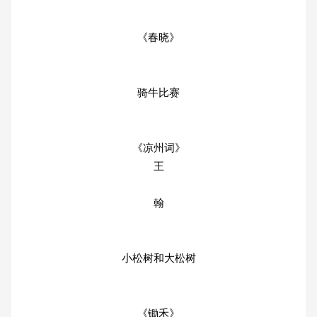
《春晓》
骑牛比赛
《凉州词》
王
翰
小松树和大松树
《锄禾》