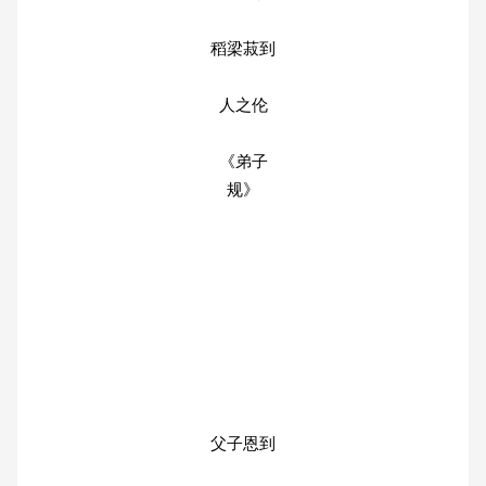
稻梁菽到
人之伦
《弟子
规》
父子恩到