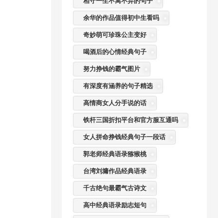
相守一生不离不弃的句子
余华的作品值得初中生看吗
奇妙萌可珍珠公主变好
喝酒后的心情经典句子
努力挣钱的霸气图片
有深度有涵养的句子精选
高情商女人分手说的话
铁杆三国折扣平台和官方服互通吗
女人拼命挣钱经典句子一段话
郭老师经典语录猕猴桃
台湾刘墉作品经典语录
千古绝句最霸气古诗文
高中经典语录励志短句