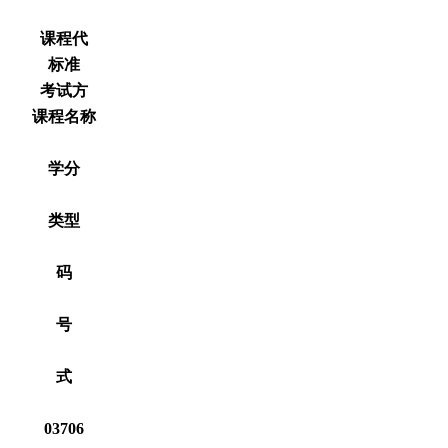
课程代
标准
考试方
课程名称
学分
类型
码
号
式
03706