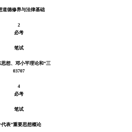
想道德修养与法律基础
2
必考
笔试
东思想、邓小平理论和“三
03707
4
必考
笔试
个代表”重要思想概论