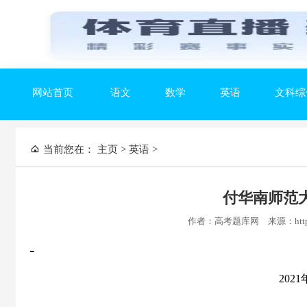
网站首页
语文
数学
英语
文科综
当前您在：
主页
>
英语
>
付华南师范
作者：高考题库网
来源：https
-
202