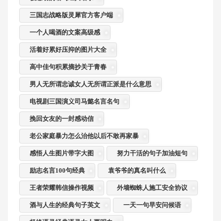
三国志战略版灵犀官方客户端
一个人喝酒的文案高级感
活着好累好压抑的图片大全
高中佳句积累摘抄关于青春
男人无所谓忠诚女人无所谓正派是什么意思
电视剧三国演义司马懿名言名句
挽回女友的一封感动信
老公家庭暴力怎么治他以后不敢再家暴
感悟人生图片带字大图
努力干活的句子加油短句
励志名言100句经典
袁爷爷的真名叫什么
王者荣耀韩信操作视频
外墙蜘蛛人施工安全协议
酒与人生的经典句子英文
一天一句早安问候语