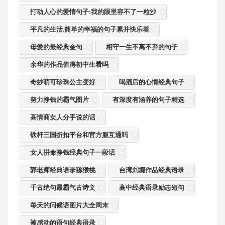
打动人心的爱情句子:我的眼里容不了一粒沙
平凡的生活.简单的幸福的句子累并快乐着
母爱的最经典金句
相守一生不离不弃的句子
余华的作品值得初中生看吗
奇妙萌可珍珠公主变好
喝酒后的心情经典句子
努力挣钱的霸气图片
有深度有涵养的句子精选
高情商女人分手说的话
铁杆三国折扣平台和官方服互通吗
女人拼命挣钱经典句子一段话
郭老师经典语录猕猴桃
台湾刘墉作品经典语录
千古绝句最霸气古诗文
高中经典语录励志短句
每天的问候语图片大全周末
被感动的语句经典语录