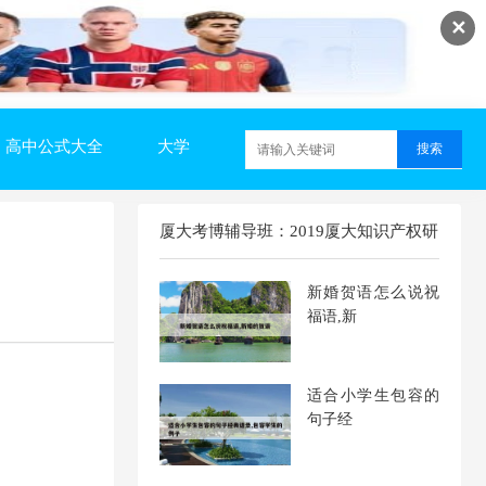
✕
高中公式大全
大学
厦大考博辅导班：2019厦大知识产权研
究院考博难度解析及经验分享随机文章
新婚贺语怎么说祝
福语,新
适合小学生包容的
句子经