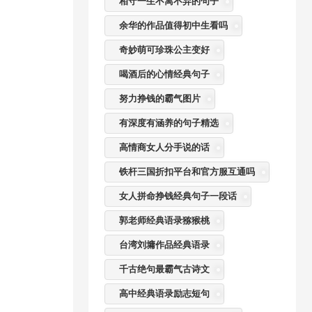
相守一生不离不弃的句子
余华的作品值得初中生看吗
奇妙萌可珍珠公主变好
喝酒后的心情经典句子
努力挣钱的霸气图片
有深度有涵养的句子精选
高情商女人分手说的话
铁杆三国折扣平台和官方服互通吗
女人拼命挣钱经典句子一段话
郭老师经典语录猕猴桃
台湾刘墉作品经典语录
千古绝句最霸气古诗文
高中经典语录励志短句