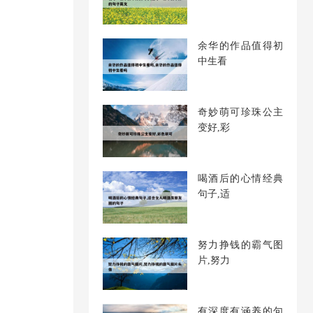
余华的作品值得初
中生看
奇妙萌可珍珠公主
变好,彩
喝酒后的心情经典
句子,适
努力挣钱的霸气图
片,努力
有深度有涵养的句