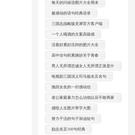
每天的问候语图片大全周末
被感动的语句经典语录
三国志战略版灵犀官方客户端
一个人喝酒的文案高级感
活着好累好压抑的图片大全
高中佳句积累摘抄关于青春
男人无所谓忠诚女人无所谓正派是什
么意思
电视剧三国演义司马懿名言名句
挽回女友的一封感动信
老公家庭暴力怎么治他以后不敢再家
暴
感悟人生图片带字大图
努力干活的句子加油短句
励志名言100句经典