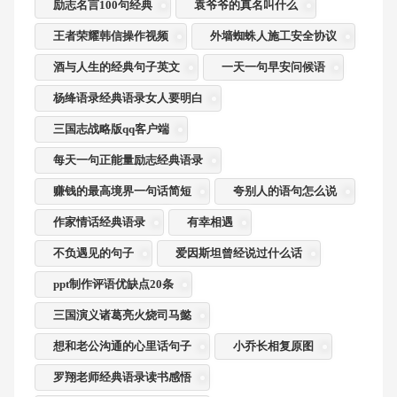
励志名言100句经典
袁爷爷的真名叫什么
王者荣耀韩信操作视频
外墙蜘蛛人施工安全协议
酒与人生的经典句子英文
一天一句早安问候语
杨绛语录经典语录女人要明白
三国志战略版qq客户端
每天一句正能量励志经典语录
赚钱的最高境界一句话简短
夸别人的语句怎么说
作家情话经典语录
有幸相遇
不负遇见的句子
爱因斯坦曾经说过什么话
ppt制作评语优缺点20条
三国演义诸葛亮火烧司马懿
想和老公沟通的心里话句子
小乔长相复原图
罗翔老师经典语录读书感悟