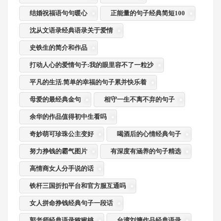
结婚祝福语句句暖心
正能量的句子经典简短100
沈从文语录经典语录关于爱情
史铁生的简介和作品
打动人心的爱情句子:我的眼里容不了一粒沙
平凡的生活.简单的幸福的句子累并快乐着
母爱的最经典金句
相守一生不离不弃的句子
余华的作品值得初中生看吗
奇妙萌可珍珠公主变好
喝酒后的心情经典句子
努力挣钱的霸气图片
有深度有涵养的句子精选
高情商女人分手说的话
铁杆三国折扣平台和官方服互通吗
女人拼命挣钱经典句子一段话
郭老师经典语录猕猴桃
台湾刘墉作品经典语录