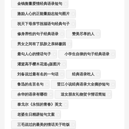
金钱衡量爱情经典语录短句
激励人心的正能量励志短句图片
祝天下母亲节祝福语句经典句子
修身养性的句子经典语录
赞美尽孝的人
男女之间有了肌肤之亲林徽因
最勾人心的情话句子
小学生自律的句子经典语录
灌篮高手樱木花道q版图片
刘备说过最有名的一句话
经典语录吃人
鲁迅的名言名句
晋江小说经典语录大全摘抄短句
余华的语录有哪些
送女朋友礼物贺卡情话简短
泰戈尔《永恒的青春》英文
老婆生日精辟短句文案
三毛说过的最美的情话关于吃饭