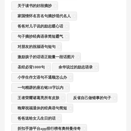
关于读书的好段摘抄
家国情怀名言名句摘抄现代名人
爸爸对儿子说的励志暖心话
句子摘抄经典语录简短霸气
对朋友的祝福语句短句
激励孩子的话语正能量一段话图片
圣经必背1000句
余华说过的励志语录
小学生作文语句不通顺怎么办
一句精辟的座右铭10字以内
王者荣耀诸葛亮所有皮肤
反省自己做错事的句子
晚辈祝福退休的经典语句简短
爸爸送给女儿生日的话
折扣手游平台app排行榜有奥特曼传奇