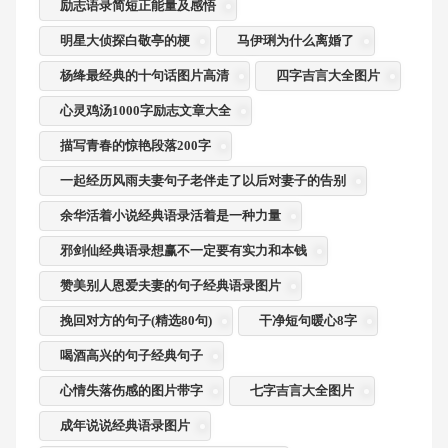
励志语录简短正能量及感悟
明星大侦探白敬亭的梗
马伊琍为什么离婚了
杨绛最经典的十句话图片高清
四字吉言大全图片
心灵鸡汤1000字励志文章大全
描写青春的惊艳段落200字
一起经历风雨夫妻句子老伴走了以后对妻子的告别
余华活着小说经典语录活着是一种力量
邪剑仙经典语录想赢不一定要有实力和本钱
赞美别人恩爱夫妻的句子经典语录图片
挽回对方的句子(精选80句)
干净短句暖心8字
喝酒高兴的句子经典句子
心情失落伤感的图片带字
七字吉言大全图片
成年说说经典语录图片