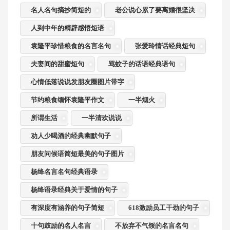
名人名句摘抄简短的
老公说心累了要离婚很坚决
人到中年的精辟感悟短语
袁隆平珍惜粮食的名言名句
张爱玲情话经典短句
夫妻间的甜蜜短句
骂蚊子的话语经典语句
心情低落说说发朋友圈图片带字
节约粮食缅怀袁隆平作文
一半烟火
所谓生活
一半清欢说说
劝人少喝酒的经典幽默句子
朋友问候语简短最美的句子图片
杨绛名言名句经典语录
杨绛语录经典关于爱情的句子
有深度有涵养的句子简短
618激励员工干劲的句子
十句鼓励的名人名言
不放弃不气馁的名言名句