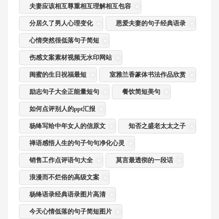
夫妻应该相互尊重相互理解相互包容
分居久了男人心理变化
恩爱夫妻的句子经典语录
心情突然很低落句子简短
伤感文案素材视频无水印网站
闺蜜的生日祝福最短
室雅兰香篆体书法作品欣赏
励志句子大全正能量短句
餐饮简短美句
如何点评别人的ppt汇报
杨绛写给中年女人的信原文
知否之盛老太太之子
禅语感悟人生的句子句句净化心灵
销售工作点评语句大全
莫言最透彻的一段话
浪漫而不烂俗的高级文案
杨绛语录经典语录图片高清
今天心情低落的句子简短图片