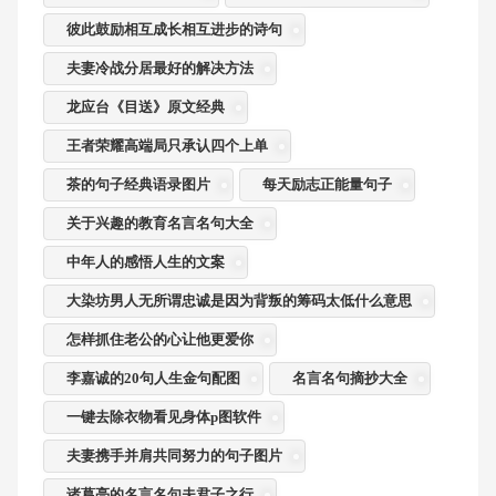
彼此鼓励相互成长相互进步的诗句
夫妻冷战分居最好的解决方法
龙应台《目送》原文经典
王者荣耀高端局只承认四个上单
茶的句子经典语录图片
每天励志正能量句子
关于兴趣的教育名言名句大全
中年人的感悟人生的文案
大染坊男人无所谓忠诚是因为背叛的筹码太低什么意思
怎样抓住老公的心让他更爱你
李嘉诚的20句人生金句配图
名言名句摘抄大全
一键去除衣物看见身体p图软件
夫妻携手并肩共同努力的句子图片
诸葛亮的名言名句夫君子之行