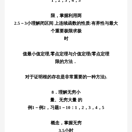
1，2，3，4，5
限，掌握利用两
2.5－3小理解闭区间 上连续函数的性质:有界性与最大
个重要极限求极
时
值最小值定理,零点定理与介值定理(零点定理
限的方法．
对于证明根的存在是非常重要的一种方法).
8．理解无穷小
量、无穷大量 的
例1－例2，习题1－10：1，2，3，4，5
概念，掌握无穷
3.5小时