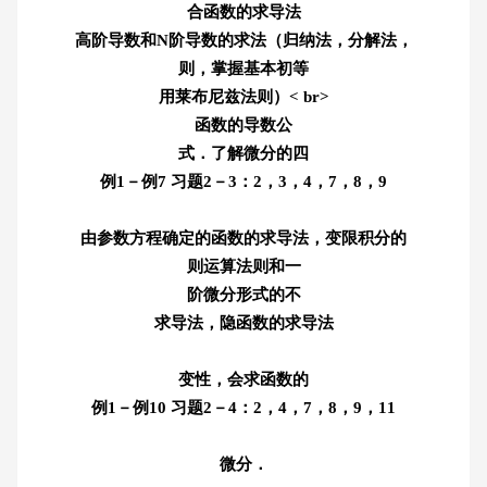
合函数的求导法
高阶导数和N阶导数的求法（归纳法，分解法，
则，掌握基本初等
用莱布尼兹法则）< br>
函数的导数公
式．了解微分的四
例1－例7 习题2－3：2，3，4，7，8，9
由参数方程确定的函数的求导法，变限积分的
则运算法则和一
阶微分形式的不
求导法，隐函数的求导法
变性，会求函数的
例1－例10 习题2－4：2，4，7，8，9，11
微分．