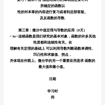
所确定的函数以
性的对本章的内容进行复习或者到总部答疑。
及反函数的导数.
第三章：微分中值定理与导数的应用（8天）
< br>连续函数是我们研究的基本对象，函数的许多其他
性质都和连续性有关。在
理解有关定理的基础上 可以利用导数判断函数单调性、
凹凸性和求极值、拐点，
并体现在作图上。微分学的另一个重要应用是求 函数的
最大值和最小值。
日期
学习时
间