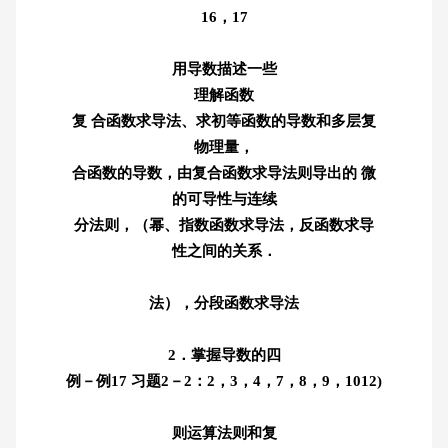
16，17
用导数描述一些
理解函数
复 合函数求导法、求初等函数的导数和多层复
物理量，
合函数的导数，由复合函数求导法则导出的 微
的可导性与连续
分法则，（幂、指数函数求导法，反函数求导
性之间的关系．
法），分段函数求导法
2．掌握导数的四
例－例17 习题2－2：2，3，4，7，8，9，1012)
则运算法则和复