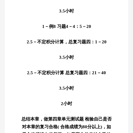
3.5小时
1－例8 习题4－4：5－20
2.5－不定积分计算，总复习题四：1－20
3.5小时
2.5－不定积分计算 总复习题四：21－40
3.5小时
2小时
总结本章，做第四章单元测试题 检验自己是否
对本章的复习合格( 合格成绩为80分以上)，如