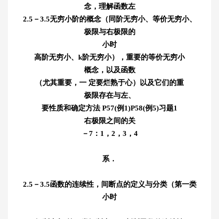
念，理解函数左
2.5－3.5无穷小阶的概念（同阶无穷小、等价无穷小、
极限与右极限的
小时
高阶无穷小、k阶无穷小），重要的等价无穷小
概念，以及函数
（尤其重要，一 定要烂熟于心）以及它们的重
极限存在与左、
要性质和确定方法 P57(例1)P58(例5)习题1
右极限之间的关
－7：1，2，3，4
系．
2.5－3.5函数的连续性，间断点的定义与分类（第一类
小时