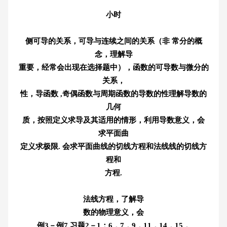
小时
侧可导的关系，可导与连续之间的关系（非 常分的概
念，理解导
重要，经常会出现在选择题中），函数的可导数与微分的
关系，
性，导函数 ,奇偶函数与周期函数的导数的性理解导数的
几何
质，按照定义求导及其适用的情形，利用导数意义，会
求平面曲
定义求极限. 会求平面曲线的切线方程和法线线的切线方
程和
方程.
法线方程，了解导
数的物理意义，会
例3－例7 习题2－1：6，7，9，11，14，15，