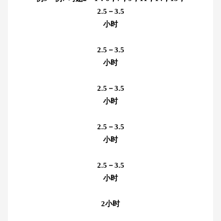
2.5－3.5
小时
2.5－3.5
小时
2.5－3.5
小时
2.5－3.5
小时
2.5－3.5
小时
2小时