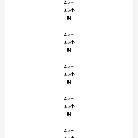
2.5－
3.5小
时
2.5－
3.5小
时
2.5－
3.5小
时
2.5－
3.5小
时
2.5－