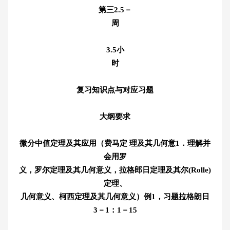
第三2.5－
周
3.5小
时
复习知识点与对应习题
大纲要求
微分中值定理及其应用（费马定 理及其几何意1．理解并
会用罗
义，罗尔定理及其几何意义，拉格郎日定理及其尔(Rolle)
定理、
几何意义、柯西定理及其几何意义）例1，习题拉格朗日
3－1：1－15