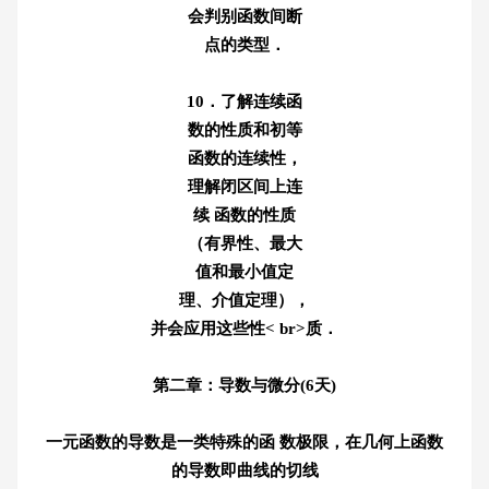
会判别函数间断
点的类型．
10．了解连续函
数的性质和初等
函数的连续性，
理解闭区间上连
续 函数的性质
（有界性、最大
值和最小值定
理、介值定理），
并会应用这些性< br>质．
第二章：导数与微分(6天)
一元函数的导数是一类特殊的函 数极限，在几何上函数
的导数即曲线的切线