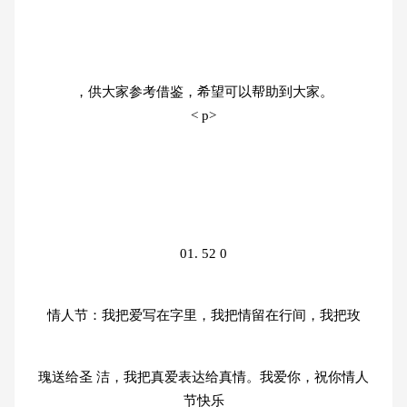
，供大家参考借鉴，希望可以帮助到大家。
< p>
01. 52 0
情人节：我把爱写在字里，我把情留在行间，我把玫
瑰送给圣 洁，我把真爱表达给真情。我爱你，祝你情人
节快乐