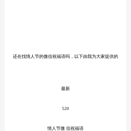
还在找情人节的微信祝福语吗，以下由我为大家提供的
最新
520
情人节微 信祝福语