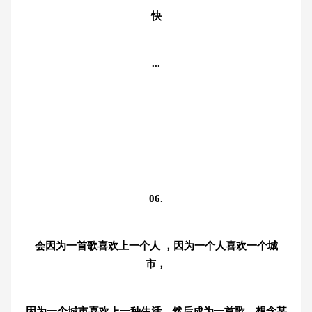
快
...
06.
会因为一首歌喜欢上一个人 ，因为一个人喜欢一个城
市，
因为一个城市喜欢上一种生活，然后成为一首歌，想念某