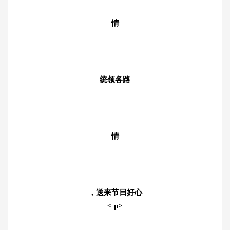
情
统领各路
情
，送来节日好心
< p>