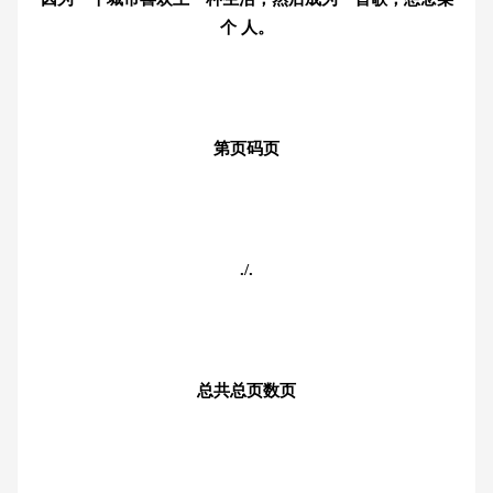
个 人。
第页码页
./.
总共总页数页