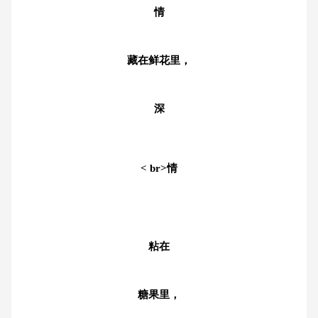
情
藏在鲜花里，
深
< br>情
粘在
糖果里，