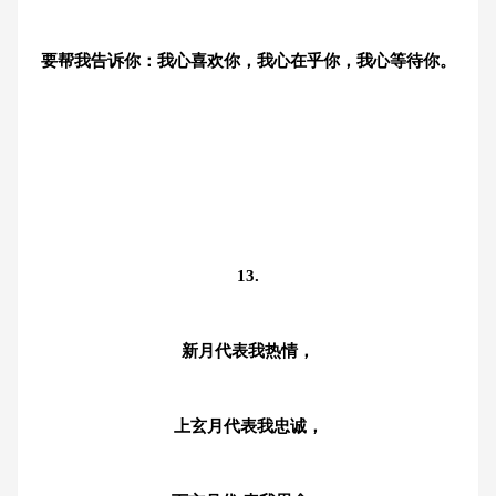
要帮我告诉你：我心喜欢你，我心在乎你，我心等待你。
13.
新月代表我热情，
上玄月代表我忠诚，