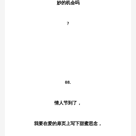
妙的机会吗
?
08.
情人节到了，
我要在爱的扉页上写下甜蜜思念，