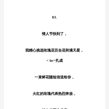
03.
情人节快到了，
我精心挑选玫瑰花百合花和满天星，
< br>扎成
一束鲜花随短信送给你，
火红的玫瑰代表热烈奔放，