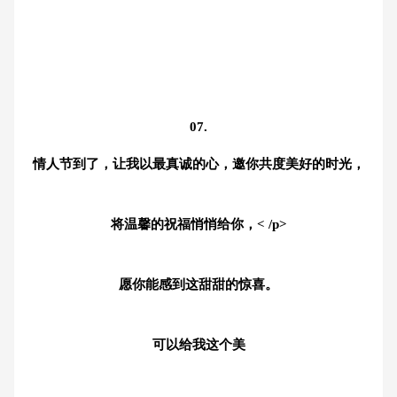
07.
情人节到了，让我以最真诚的心，邀你共度美好的时光，
将温馨的祝福悄悄给你，< /p>
愿你能感到这甜甜的惊喜。
可以给我这个美