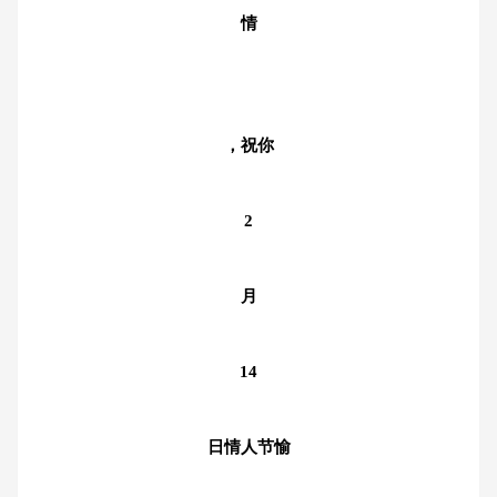
情
，祝你
2
月
14
日情人节愉