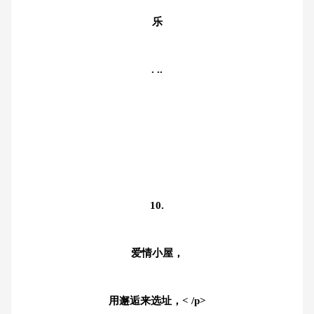
乐
. ..
10.
爱情小屋，
用邂逅来选址，< /p>