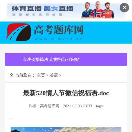
✕
当前您在：
主页
>
英语
>
最新520情人节微信祝福语.doc
作者：高考题库网
2021-03-03 23:33
tags:
-