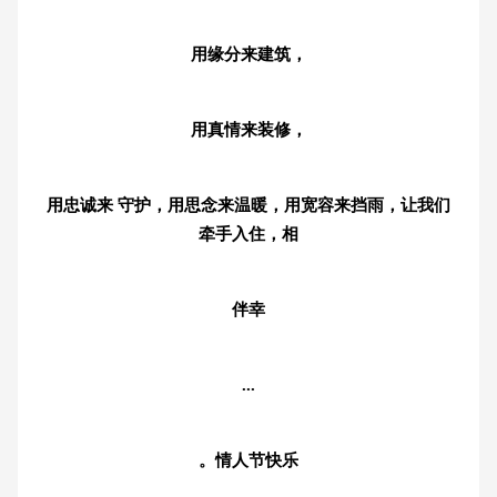
用缘分来建筑，
用真情来装修，
用忠诚来 守护，用思念来温暖，用宽容来挡雨，让我们
牵手入住，相
伴幸
...
。情人节快乐