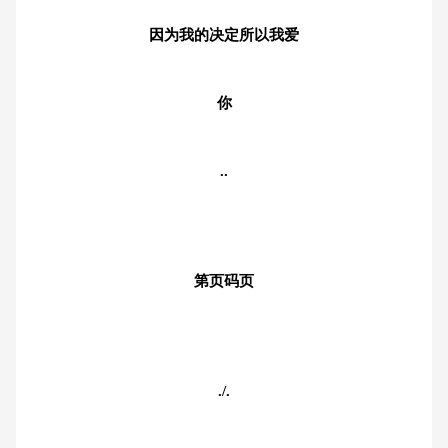
因为我的决定所以我爱
你
..
第页码页
./.