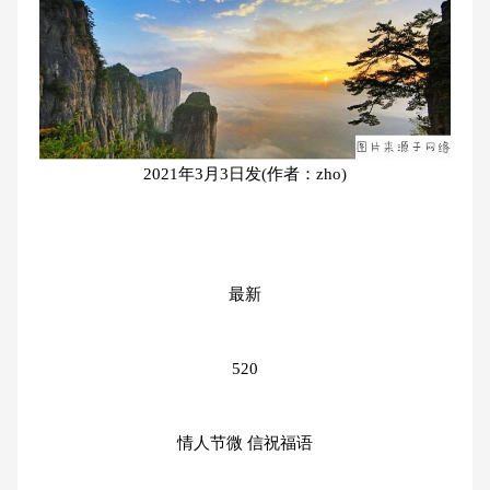
2021年3月3日发(作者：zho)
最新
520
情人节微 信祝福语