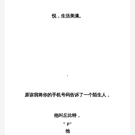
悦，生活美满。
.
原谅我将你的手机号码告诉了一个陌生人，
他叫丘比特，
< p>
他