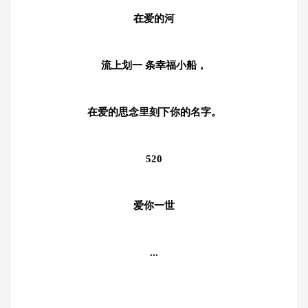
在爱的河
流上划一 条幸福小船，
在爱的思念里刻下你的名字。
520
爱你一世
...