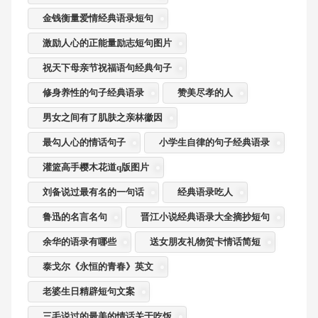
金钱衡量爱情经典语录短句
激励人心的正能量励志短句图片
祝天下母亲节祝福语句经典句子
修身养性的句子经典语录
赞美尽孝的人
男女之间有了肌肤之亲林徽因
最勾人心的情话句子
小学生自律的句子经典语录
灌篮高手樱木花道q版图片
刘备说过最有名的一句话
经典语录吃人
鲁迅的名言名句
晋江小说经典语录大全摘抄短句
余华的语录有哪些
送女朋友礼物贺卡情话简短
泰戈尔《永恒的青春》英文
老婆生日精辟短句文案
三毛说过的最美的情话关于吃饭