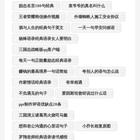
励志名言100句经典
袁爷爷的真名叫什么
王者荣耀韩信操作视频
外墙蜘蛛人施工安全协议
酒与人生的经典句子英文
一天一句早安问候语
杨绛语录经典语录女人要明白
三国志战略版qq客户端
每天一句正能量励志经典语录
赚钱的最高境界一句话简短
夸别人的语句怎么说
作家情话经典语录
有幸相遇
不负遇见的句子
爱因斯坦曾经说过什么话
ppt制作评语优缺点20条
三国演义诸葛亮火烧司马懿
想和老公沟通的心里话句子
小乔长相复原图
罗翔老师经典语录读书感悟