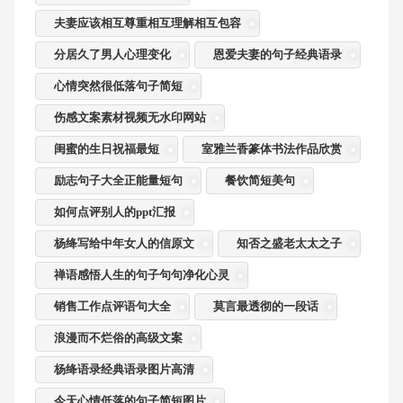
夫妻应该相互尊重相互理解相互包容
分居久了男人心理变化
恩爱夫妻的句子经典语录
心情突然很低落句子简短
伤感文案素材视频无水印网站
闺蜜的生日祝福最短
室雅兰香篆体书法作品欣赏
励志句子大全正能量短句
餐饮简短美句
如何点评别人的ppt汇报
杨绛写给中年女人的信原文
知否之盛老太太之子
禅语感悟人生的句子句句净化心灵
销售工作点评语句大全
莫言最透彻的一段话
浪漫而不烂俗的高级文案
杨绛语录经典语录图片高清
今天心情低落的句子简短图片