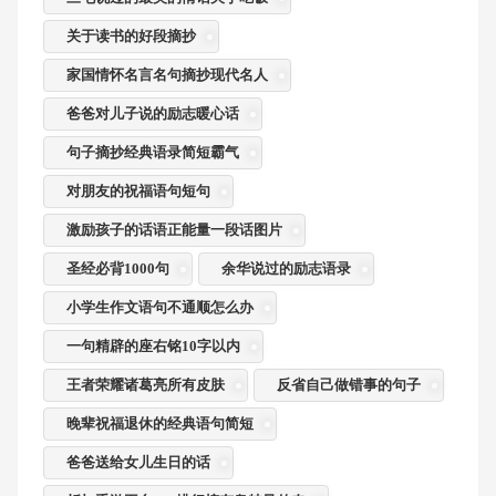
关于读书的好段摘抄
家国情怀名言名句摘抄现代名人
爸爸对儿子说的励志暖心话
句子摘抄经典语录简短霸气
对朋友的祝福语句短句
激励孩子的话语正能量一段话图片
圣经必背1000句
余华说过的励志语录
小学生作文语句不通顺怎么办
一句精辟的座右铭10字以内
王者荣耀诸葛亮所有皮肤
反省自己做错事的句子
晚辈祝福退休的经典语句简短
爸爸送给女儿生日的话