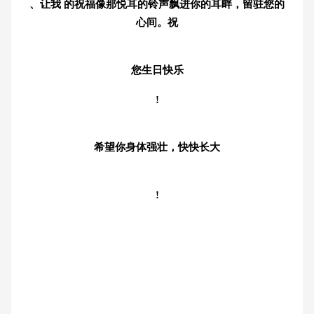
、让我 的祝福像那悦耳的铃声飘进你的耳畔，留驻您的
心间。祝
您生日快乐
!
希望你身体强壮，快快长大
!