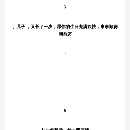
5
、儿子 ，又长了一岁，愿你的生日充满欢快，事事顺得
朝前迈
!
6
、从小爱科学，长大攀高峰。