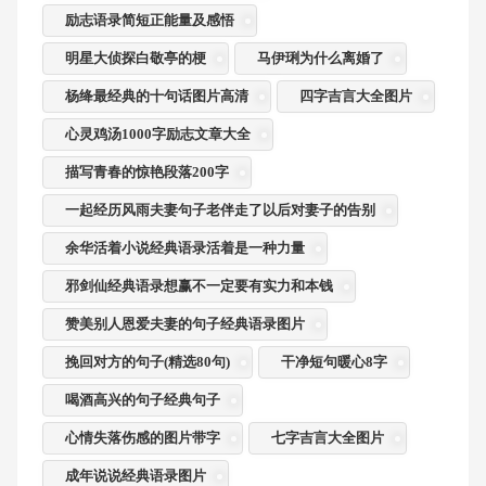
励志语录简短正能量及感悟
明星大侦探白敬亭的梗
马伊琍为什么离婚了
杨绛最经典的十句话图片高清
四字吉言大全图片
心灵鸡汤1000字励志文章大全
描写青春的惊艳段落200字
一起经历风雨夫妻句子老伴走了以后对妻子的告别
余华活着小说经典语录活着是一种力量
邪剑仙经典语录想赢不一定要有实力和本钱
赞美别人恩爱夫妻的句子经典语录图片
挽回对方的句子(精选80句)
干净短句暖心8字
喝酒高兴的句子经典句子
心情失落伤感的图片带字
七字吉言大全图片
成年说说经典语录图片