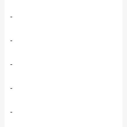
-
-
-
-
-