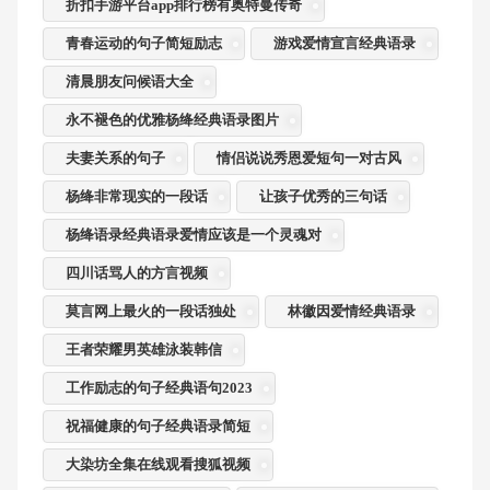
折扣手游平台app排行榜有奥特曼传奇
青春运动的句子简短励志
游戏爱情宣言经典语录
清晨朋友问候语大全
永不褪色的优雅杨绛经典语录图片
夫妻关系的句子
情侣说说秀恩爱短句一对古风
杨绛非常现实的一段话
让孩子优秀的三句话
杨绛语录经典语录爱情应该是一个灵魂对
四川话骂人的方言视频
莫言网上最火的一段话独处
林徽因爱情经典语录
王者荣耀男英雄泳装韩信
工作励志的句子经典语句2023
祝福健康的句子经典语录简短
大染坊全集在线观看搜狐视频