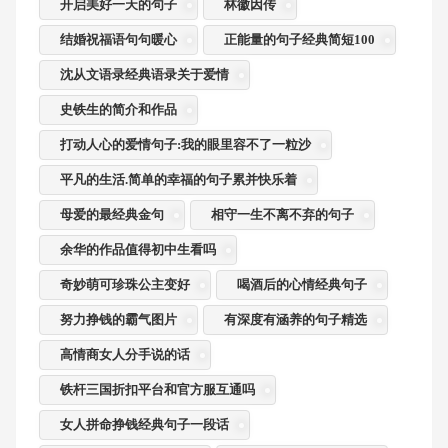
开启美好一天的句子
林徽因传
结婚祝福语句句暖心
正能量的句子经典简短100
沈从文语录经典语录关于爱情
史铁生的简介和作品
打动人心的爱情句子:我的眼里容不了一粒沙
平凡的生活.简单的幸福的句子累并快乐着
母爱的最经典金句
相守一生不离不弃的句子
余华的作品值得初中生看吗
奇妙萌可珍珠公主变好
喝酒后的心情经典句子
努力挣钱的霸气图片
有深度有涵养的句子精选
高情商女人分手说的话
铁杆三国折扣平台和官方服互通吗
女人拼命挣钱经典句子一段话