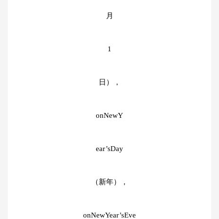
月
1
日），
onNewY
ear’sDay
（新年），
onNewYear’sEve