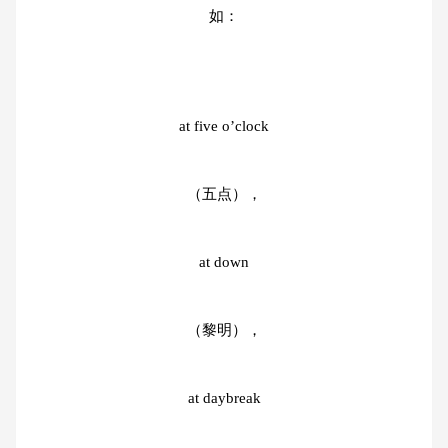
如：
at five o’clock
（五点），
at down
（黎明），
at daybreak