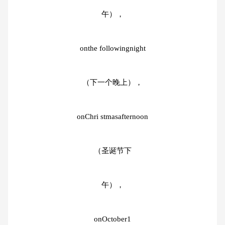
午），
onthe followingnight
（下一个晚上），
onChri stmasafternoon
（圣诞节下
午），
onOctober1