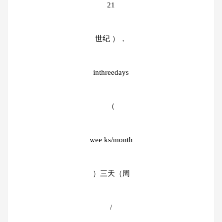
21
世纪 ），
inthreedays
（
wee ks/month
）三天（周
/