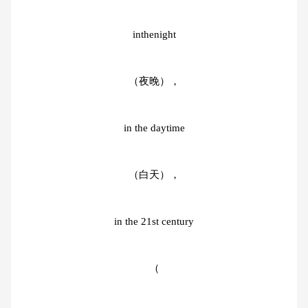
inthenight
（夜晚），
in the daytime
（白天），
in the 21st century
（