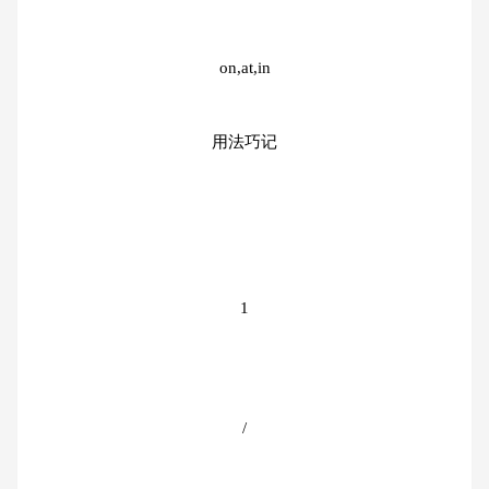
on,at,in
用法巧记
1
/