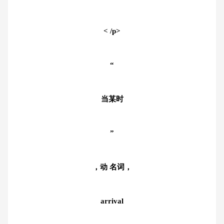
< /p>
“
当某时
”
，动 名词，
arrival