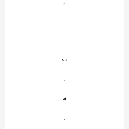
5
on
，
at
，