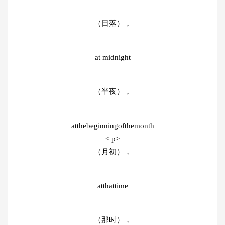
（日落），
at midnight
（半夜），
atthebeginningofthemonth
< p>
（月初），
atthattime
（那时），