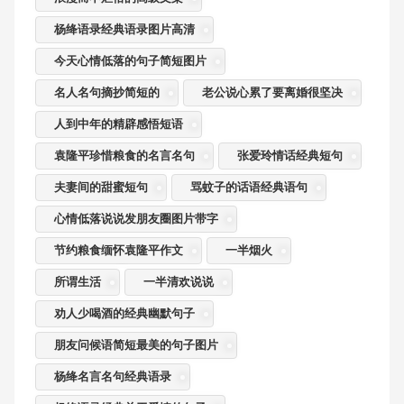
杨绛语录经典语录图片高清
今天心情低落的句子简短图片
名人名句摘抄简短的
老公说心累了要离婚很坚决
人到中年的精辟感悟短语
袁隆平珍惜粮食的名言名句
张爱玲情话经典短句
夫妻间的甜蜜短句
骂蚊子的话语经典语句
心情低落说说发朋友圈图片带字
节约粮食缅怀袁隆平作文
一半烟火
所谓生活
一半清欢说说
劝人少喝酒的经典幽默句子
朋友问候语简短最美的句子图片
杨绛名言名句经典语录