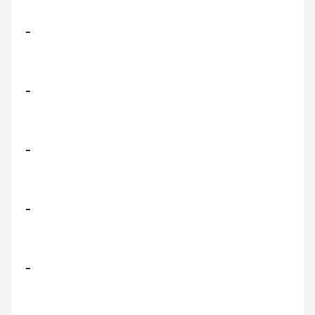
-
-
-
-
-