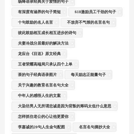
杨绛语录经典关于爱情的句子
有深度有涵养的句子简短
618激励员工干劲的句子
十句鼓励的名人名言
不放弃不气馁的名言名句
彼此鼓励相互成长相互进步的诗句
夫妻冷战分居最好的解决方法
龙应台《目送》原文经典
王者荣耀高端局只承认四个上单
茶的句子经典语录图片
每天励志正能量句子
关于兴趣的教育名言名句大全
中年人的感悟人生的文案
大染坊男人无所谓忠诚是因为背叛的筹码太低什么意思
怎样抓住老公的心让他更爱你
李嘉诚的20句人生金句配图
名言名句摘抄大全