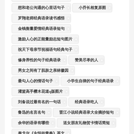
想和老公沟通的心里话句子
小乔长相复原图
罗翔老师经典语录读书感悟
金钱衡量爱情经典语录短句
激励人心的正能量励志短句图片
祝天下母亲节祝福语句经典句子
修身养性的句子经典语录
赞美尽孝的人
男女之间有了肌肤之亲林徽因
最勾人心的情话句子
小学生自律的句子经典语录
灌篮高手樱木花道q版图片
刘备说过最有名的一句话
经典语录吃人
鲁迅的名言名句
晋江小说经典语录大全摘抄短句
余华的语录有哪些
送女朋友礼物贺卡情话简短
泰戈尔《永恒的青春》英文