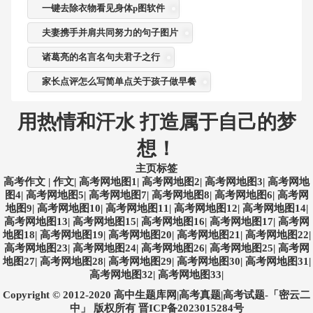
一键去除衣物看见身体p图软件
夫妻携手并肩共同努力的句子图片
诸葛亮的名言名句夫君子之行
家长点评怎么写简单点关于孩子做早餐
用热情和汗水 打造属于自己的梦
想！
主页标签
高考作文
|
作文
|
高考网地图1
|
高考网地图2
|
高考网地图3
|
高考网地
图4
|
高考网地图5
|
高考网地图7
|
高考网地图8
|
高考网地图6
|
高考网
地图9
|
高考网地图10
|
高考网地图11
|
高考网地图12
|
高考网地图14
|
高考网地图13
|
高考网地图15
|
高考网地图16
|
高考网地图17
|
高考网
地图18
|
高考网地图19
|
高考网地图20
|
高考网地图21
|
高考网地图22
|
高考网地图23
|
高考网地图24
|
高考网地图26
|
高考网地图25
|
高考网
地图27
|
高考网地图28
|
高考网地图29
|
高考网地图30
|
高考网地图31
|
高考网地图32
|
高考网地图33
|
Copyright © 2012-2020 高中生题库网|高考真题|高考试题-「密云二
中」
版权所有
晋ICP备2023015284号