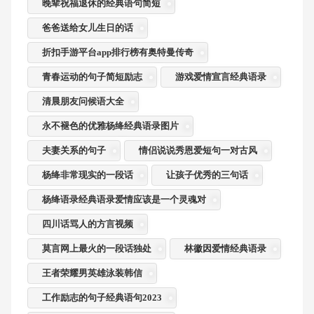
晚辈祝福退休的经典语句简短
爸爸送给女儿生日的话
折扣手游平台app排行榜有奥特曼传奇
青春运动的句子简短励志
游戏爱情宣言经典语录
清晨朋友问候语大全
永不褪色的优雅杨绛经典语录图片
夫妻关系的句子
情侣说说秀恩爱短句一对古风
杨绛非常现实的一段话
让孩子优秀的三句话
杨绛语录经典语录爱情应该是一个灵魂对
四川话骂人的方言视频
莫言网上最火的一段话独处
林徽因爱情经典语录
王者荣耀男英雄泳装韩信
工作励志的句子经典语句2023