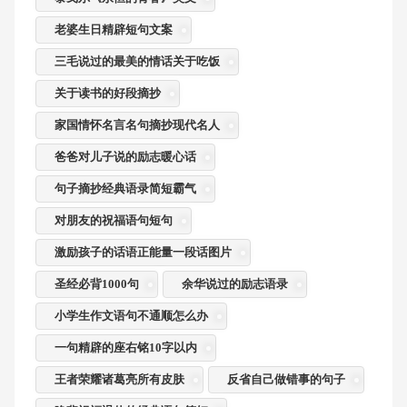
老婆生日精辟短句文案
三毛说过的最美的情话关于吃饭
关于读书的好段摘抄
家国情怀名言名句摘抄现代名人
爸爸对儿子说的励志暖心话
句子摘抄经典语录简短霸气
对朋友的祝福语句短句
激励孩子的话语正能量一段话图片
圣经必背1000句
余华说过的励志语录
小学生作文语句不通顺怎么办
一句精辟的座右铭10字以内
王者荣耀诸葛亮所有皮肤
反省自己做错事的句子