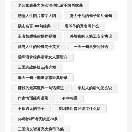
老公家庭暴力怎么治他以后不敢再家暴
感悟人生图片带字大图
努力干活的句子加油短句
励志名言100句经典
袁爷爷的真名叫什么
王者荣耀韩信操作视频
外墙蜘蛛人施工安全协议
酒与人生的经典句子英文
一天一句早安问候语
杨绛语录经典语录女人要明白
三国志战略版qq客户端
每天一句正能量励志经典语录
赚钱的最高境界一句话简短
夸别人的语句怎么说
作家情话经典语录
有幸相遇
不负遇见的句子
爱因斯坦曾经说过什么话
ppt制作评语优缺点20条
三国演义诸葛亮火烧司马懿