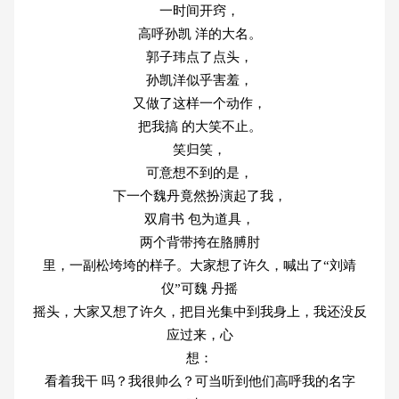
一时间开窍，
高呼孙凯 洋的大名。
郭子玮点了点头，
孙凯洋似乎害羞，
又做了这样一个动作，
把我搞 的大笑不止。
笑归笑，
可意想不到的是，
下一个魏丹竟然扮演起了我，
双肩书 包为道具，
两个背带挎在胳膊肘
里，一副松垮垮的样子。大家想了许久，喊出了“刘靖
仪”可魏 丹摇
摇头，大家又想了许久，把目光集中到我身上，我还没反
应过来，心
想：
看着我干 吗？我很帅么？可当听到他们高呼我的名字