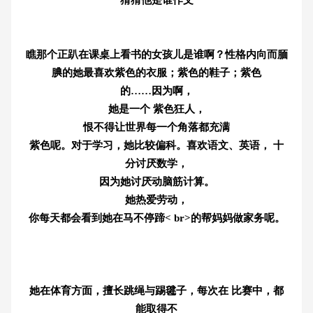
瞧那个正趴在课桌上看书的女孩儿是
谁啊？性格内向而腼
腆的她最喜欢紫色的衣服；紫色的鞋子；紫色
的……因为啊，
她是一个 紫色狂人，
恨不得让世界每一个角落都充满
紫色呢。对于学习，她比较偏科。喜欢语文、英语， 十
分讨厌数学，
因为她讨厌动脑筋计算。
她热爱劳动，
你每天都会看到她在马不停蹄< br>的帮妈妈做家务呢。
她在体育方面，擅长跳绳与踢毽子，每次在 比赛中，都
能取得不