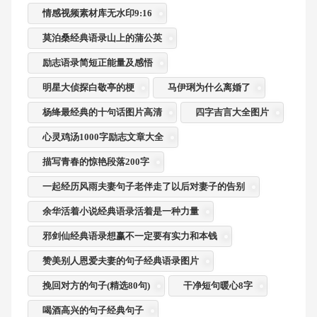
情感视频素材库无水印9:16
莫泊桑经典语录山上的蒲公英
励志语录简短正能量及感悟
明星大侦探白敬亭的梗
马伊琍为什么离婚了
杨绛最经典的十句话图片高清
四字吉言大全图片
心灵鸡汤1000字励志文章大全
描写青春的惊艳段落200字
一起经历风雨夫妻句子老伴走了以后对妻子的告别
余华活着小说经典语录活着是一种力量
邪剑仙经典语录想赢不一定要有实力和本钱
赞美别人恩爱夫妻的句子经典语录图片
挽回对方的句子(精选80句)
干净短句暖心8字
喝酒高兴的句子经典句子