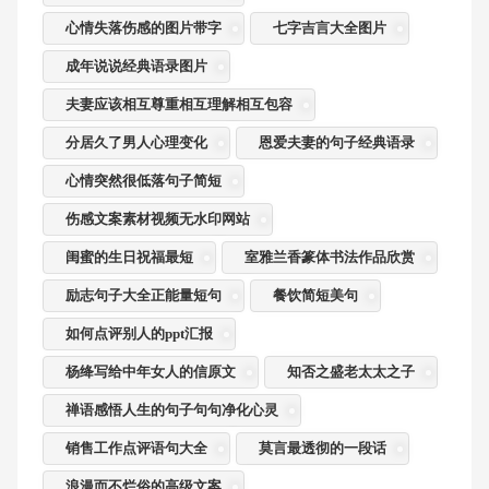
心情失落伤感的图片带字
七字吉言大全图片
成年说说经典语录图片
夫妻应该相互尊重相互理解相互包容
分居久了男人心理变化
恩爱夫妻的句子经典语录
心情突然很低落句子简短
伤感文案素材视频无水印网站
闺蜜的生日祝福最短
室雅兰香篆体书法作品欣赏
励志句子大全正能量短句
餐饮简短美句
如何点评别人的ppt汇报
杨绛写给中年女人的信原文
知否之盛老太太之子
禅语感悟人生的句子句句净化心灵
销售工作点评语句大全
莫言最透彻的一段话
浪漫而不烂俗的高级文案