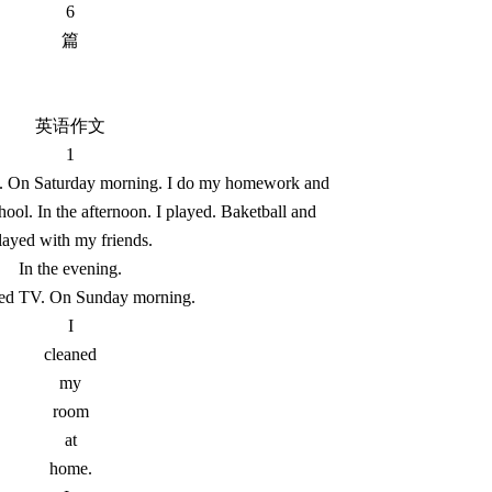
6
篇
英语作文
1
d. On Saturday morning. I do my homework and
ool. In the afternoon. I played. Baketball and
layed with my friends.
In the evening.
hed TV. On Sunday morning.
I
cleaned
my
room
at
home.