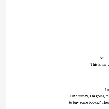
At Su
This is my 
I 
On Sturday, I m going to
to buy some books.? Then 