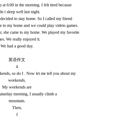
at 6:00 in the morning. I felt tired because
dn t sleep well last night.
I decided to stay home. So I called my friend
ome to my home and we could play videio games.
ur, she came to my home. We played my favorite
es. We really enjoyed it.
We had a good day.
英语作文
4
ends, so do I . Now let me tell you about my
weekends.
My weekends are
Saturday morning, I usually climb a
mountain.
Then,
I