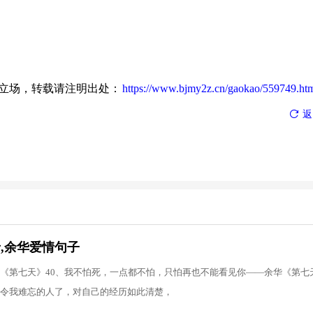
本网站立场，转载请注明出处：
https://www.bjmy2z.cn/gaokao/559749.ht
返
,余华爱情句子
《第七天》40、我不怕死，一点都不怕，只怕再也不能看见你——余华《第七
令我难忘的人了，对自己的经历如此清楚，