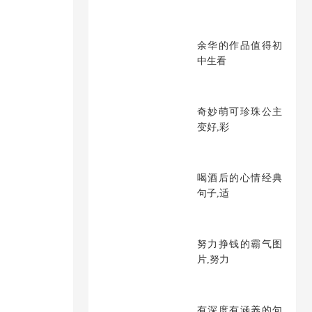
余华的作品值得初
中生看
奇妙萌可珍珠公主
变好,彩
喝酒后的心情经典
句子,适
努力挣钱的霸气图
片,努力
有深度有涵养的句