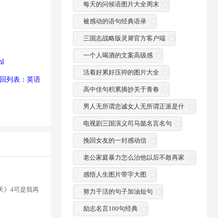
每天的问候语图片大全周末
被感动的语句经典语录
三国志战略版灵犀官方客户端
一个人喝酒的文案高级感
ml
活着好累好压抑的图片大全
回列表：英语
高中佳句积累摘抄关于青春
男人无所谓忠诚女人无所谓正派是什
么意思
电视剧三国演义司马懿名言名句
挽回女友的一封感动信
老公家庭暴力怎么治他以后不敢再家
暴
感悟人生图片带字大图
天》4可是我再
努力干活的句子加油短句
励志名言100句经典