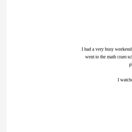
I had a very busy weeken
went to the math cram sch
p
I watc