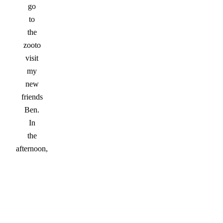
go
to
the
zooto
visit
my
new
friends
Ben.
In
the
afternoon,