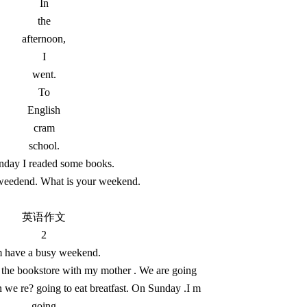
In
the
afternoon,
I
went.
To
English
cram
school.
nday I readed some books.
weedend. What is your weekend.
英语作文
2
m have a busy weekend.
 the bookstore with my mother . We are going
we re? going to eat breatfast. On Sunday .I m
going