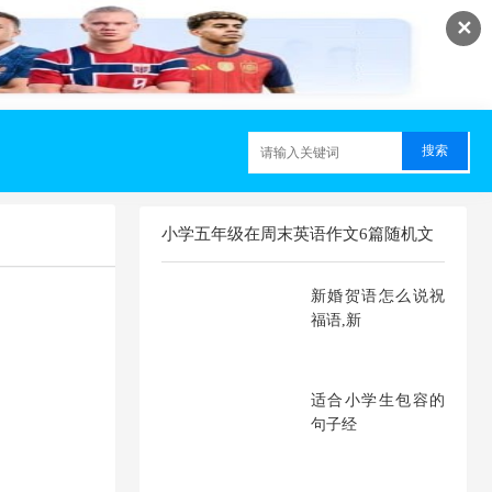
✕
小学五年级在周末英语作文6篇随机文
章
新婚贺语怎么说祝
福语,新
适合小学生包容的
句子经