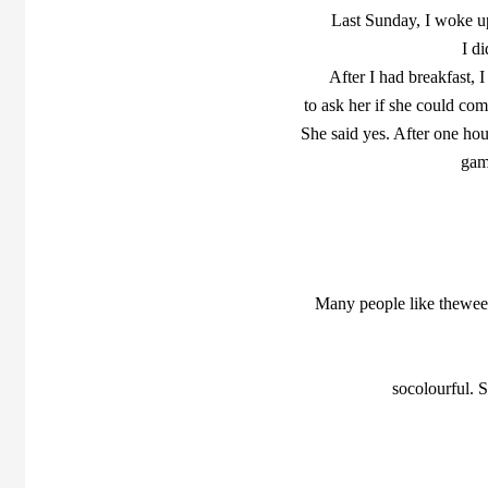
Last Sunday, I woke up 
I di
After I had breakfast, 
to ask her if she could c
She said yes. After one ho
gam
Many people like theweek
socolourful. 