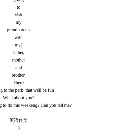
to
visit
my
grandparents
with
my?
father,
mother
and
brother.
Then?
g to the park .that well be fun !
What about you?
g to do this weekeng? Can you tell me?
英语作文
3