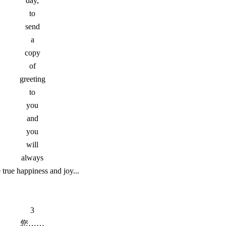
day,
to
send
a
copy
of
greeting
to
you
and
you
will
always
 true happiness and joy...
3
您……