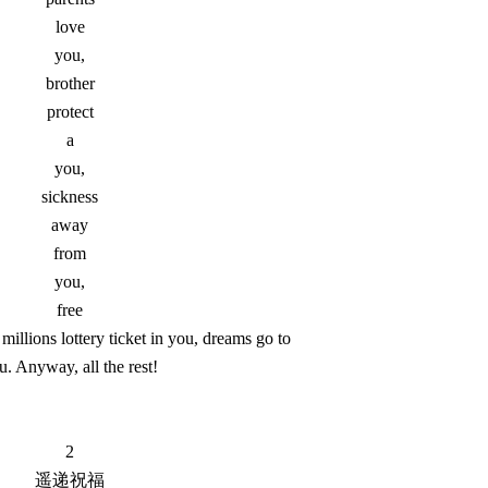
love
you,
brother
protect
a
you,
sickness
away
from
you,
free
millions lottery ticket in you, dreams go to
u. Anyway, all the rest!
2
遥递祝福