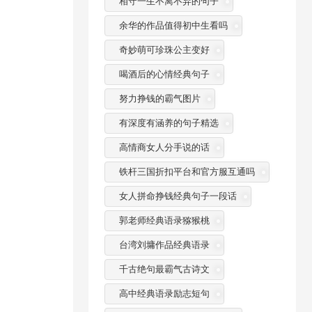
相守一生不离不弃的句子
余华的作品值得初中生看吗
奇妙萌可珍珠公主变好
喝酒后的心情经典句子
努力挣钱的霸气图片
有深度有涵养的句子精选
高情商女人分手说的话
铁杆三国折扣平台和官方服互通吗
女人拼命挣钱经典句子一段话
郭老师经典语录猕猴桃
台湾刘墉作品经典语录
千古绝句最霸气古诗文
高中经典语录励志短句