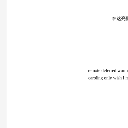
在这亮
remote deferred warm
caroling only wish I m