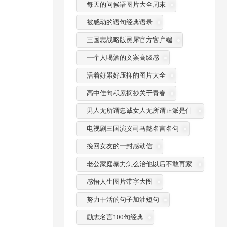
每天的问候语图片大全周末
被感动的语句经典语录
三国志战略版灵犀官方客户端
一个人喝酒的文案高级感
活着好累好压抑的图片大全
高中佳句积累摘抄关于青春
男人无所谓忠诚女人无所谓正派是什
么意思
电视剧三国演义司马懿名言名句
挽回女友的一封感动信
老公家庭暴力怎么治他以后不敢再家
暴
感悟人生图片带字大图
努力干活的句子加油短句
励志名言100句经典