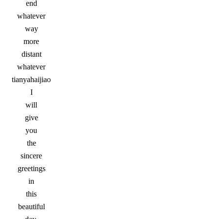
end
whatever
way
more
distant
whatever
tianyahaijiao
I
will
give
you
the
sincere
greetings
in
this
beautiful