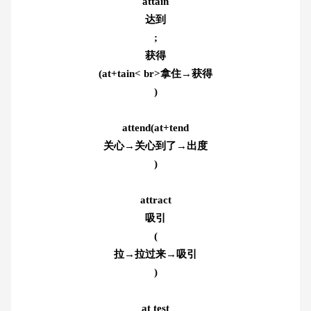
attain
达到
;
获得
(at+tain< br>拿住→获得
)
attend(at+tend
关心→关心到了→出度
)
attract
吸引
(
拉→拉过来→吸引
)
at test