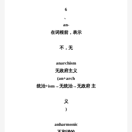
6
、
an-
在词根前，表示
不，无
anarchism
无政府主义
(an+arch
统治+ism→无统治→无政府 主
义
)
anharmonic
不和谐的