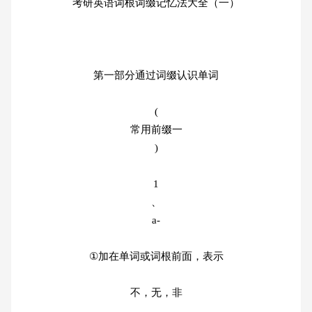
考研英语词根词缀记忆法大全（一）
第一部分通过词缀认识单词
(
常用前缀一
)
1
、
a-
①加在单词或词根前面，表示
不，无，非