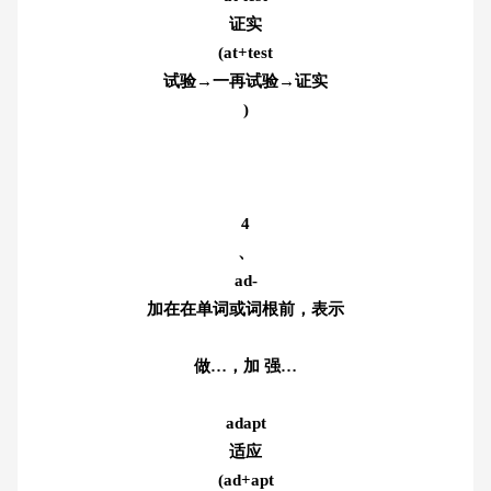
证实
(at+test
试验→一再试验→证实
)
4
、
ad-
加在在单词或词根前，表示
做…，加 强…
adapt
适应
(ad+apt