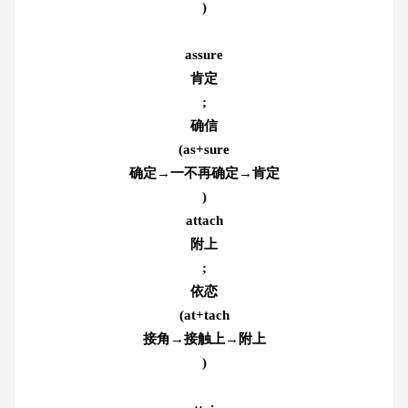
)
assure
肯定
;
确信
(as+sure
确定→一不再确定→肯定
)
attach
附上
;
依恋
(at+tach
接角→接触上→附上
)