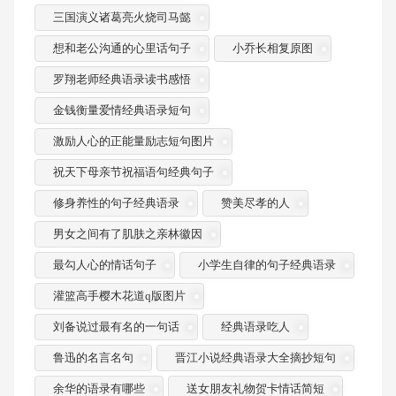
三国演义诸葛亮火烧司马懿
想和老公沟通的心里话句子
小乔长相复原图
罗翔老师经典语录读书感悟
金钱衡量爱情经典语录短句
激励人心的正能量励志短句图片
祝天下母亲节祝福语句经典句子
修身养性的句子经典语录
赞美尽孝的人
男女之间有了肌肤之亲林徽因
最勾人心的情话句子
小学生自律的句子经典语录
灌篮高手樱木花道q版图片
刘备说过最有名的一句话
经典语录吃人
鲁迅的名言名句
晋江小说经典语录大全摘抄短句
余华的语录有哪些
送女朋友礼物贺卡情话简短