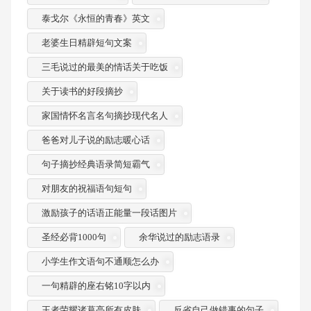
泰戈尔《永恒的青春》英文
老婆生日精辟短句文案
三毛说过的最美的情话关于吃饭
关于读书的好段摘抄
家国情怀名言名句摘抄现代名人
爸爸对儿子说的励志暖心话
句子摘抄经典语录简短霸气
对朋友的祝福语句短句
激励孩子的话语正能量一段话图片
圣经必背1000句
余华说过的励志语录
小学生作文语句不通顺怎么办
一句精辟的座右铭10字以内
王者荣耀诸葛亮所有皮肤
反省自己做错事的句子