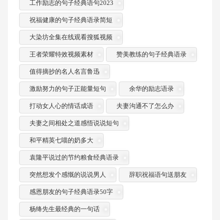
工作励志的句子经典语句2023
祝福健康的句子经典语录简短
大染坊全集在线观看搜狐视频
王者荣耀特效视频素材
赞美教练的句子经典语录
值得摘抄的名人名言鲁迅
激励努力的句子正能量短句
余华的励志语录
打动女人心的情话成语
夫妻沟通不了怎么办
夫妻之间相处之道感悟说说短句
和平精英七喵的奶多大
袁隆平说过的节约粮食经典语录
突然想发个感慨的说说男人
辞职祝福语句送朋友
感恩朋友的句子经典语录50字
杨绛先生最经典的一句话