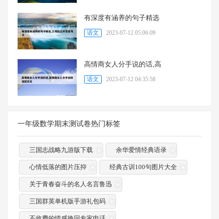
有深度有涵养的句子精选
语文
2023-07-12 05:06:09
高情商女人分手说的话,高
语文
2023-07-12 04:35:58
一年级数学期末测试卷热门标签
三国志战略九游版下载
余华爱情经典语录
心情低落的图片压抑
经典古训100句图片大全
关于青春奋斗的名人名言鲁迅
三国群英单机版手游礼包码
不收费的情感挽回专家电话