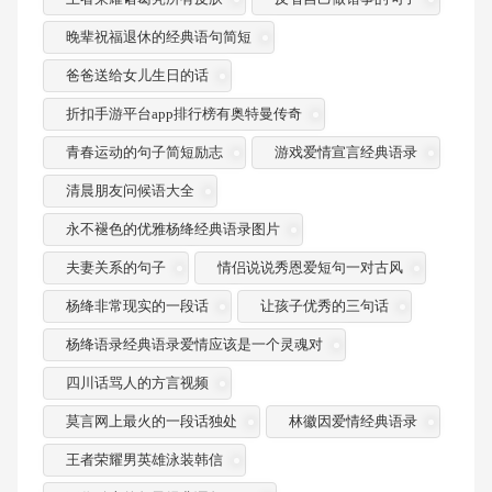
晚辈祝福退休的经典语句简短
爸爸送给女儿生日的话
折扣手游平台app排行榜有奥特曼传奇
青春运动的句子简短励志
游戏爱情宣言经典语录
清晨朋友问候语大全
永不褪色的优雅杨绛经典语录图片
夫妻关系的句子
情侣说说秀恩爱短句一对古风
杨绛非常现实的一段话
让孩子优秀的三句话
杨绛语录经典语录爱情应该是一个灵魂对
四川话骂人的方言视频
莫言网上最火的一段话独处
林徽因爱情经典语录
王者荣耀男英雄泳装韩信