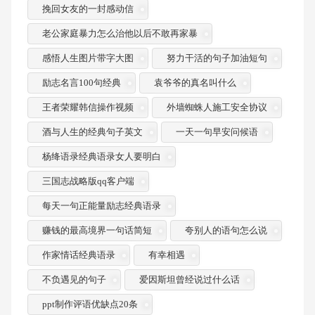
挽回女友的一封感动信
老公家庭暴力怎么治他以后不敢再家暴
感悟人生图片带字大图
努力干活的句子加油短句
励志名言100句经典
袁爷爷的真名叫什么
王者荣耀韩信操作视频
外墙蜘蛛人施工安全协议
酒与人生的经典句子英文
一天一句早安问候语
杨绛语录经典语录女人要明白
三国志战略版qq客户端
每天一句正能量励志经典语录
赚钱的最高境界一句话简短
夸别人的语句怎么说
作家情话经典语录
有幸相遇
不负遇见的句子
爱因斯坦曾经说过什么话
ppt制作评语优缺点20条