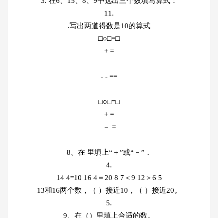
3. 在6、15、8、9中选出三个数填写算式：
11.
.写出两道得数是10的算式
□○□=□
+ =
- - ==
□○□=□
+ =
－ =
8、在 里填上“＋”或“－”．
4.
14 4=10 16 4＝20 8 7＜9 12＞6 5
13和16两个数，（ ）接近10，（ ）接近20。
5.
9、在（）里填上合适的数。