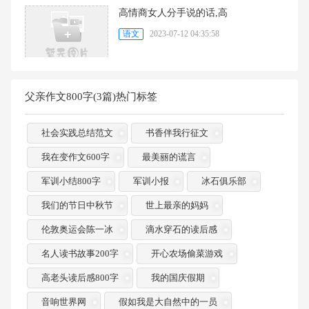
高情商女人分手说的话,高
语文
2023-07-12 04:35:58
父亲作文800字(3篇)热门标签
社会实践总结范文
书香伴我行征文
我在变作文600字
最美丽的谎言
军训小结800字
军训小报
冰石俱乐部
我们的节日中秋节
世上最亲的妈妈
伦敦奥运会陈一冰
滴水穿石的读后感
名人读书故事200字
开心农场偷菜游戏
高老头读后感800字
我的国庆假期
音响世界网
假如我是大自然中的一员