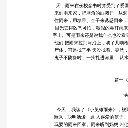
天，雨来在夜校念书时并受到了爱国
来到雨来家，把墙角的缸搬开，从洞
住雨来，用糖果、金子来诱惑雨来，
目光变得凶恶可怕，狠狠的毒打雨来
字上。可是雨来还是说我什么也没看
他们 把雨来拉到河沿上，响了几响
尸体，可是找了半 天没找着。突然
鬼子不防备时，一头扎进河里， 从
篇一《
读
今天 ，我读了《小英雄雨来》，
游泳，聪明活泼，逗 人喜爱的孩子
玩耍的雨来回家。雨来听到妈妈 叫