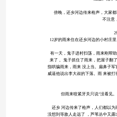
傍晚，还乡河边传来枪声，大家都
不注意
12岁的雨来住在还乡河边的小村庄
有一天，鬼子进村扫荡，雨来刚帮助
来了 。鬼子抓住了雨来，把屋子翻
指哄骗雨来，雨来 没上当。扁鼻子
威逼他说出李大叔的下落。雨 来被
但雨来咬紧牙关只说“没看见
还乡 河边传来了枪声，人们都以
没想到等敌人走远了 ，芦苇丛中又