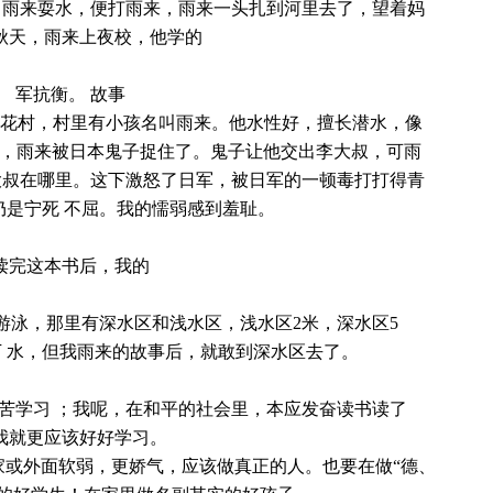
 雨来耍水，便打雨来，雨来一头扎到河里去了，望着妈
秋天，雨来上夜校，他学的
军抗衡。 故事
花村，村里有小孩名叫雨来。他水性好，擅长潜水，像
了，雨来被日本鬼子捉住了。鬼子让他交出李大叔，可雨
大叔在哪里。这下激怒了日军，被日军的一顿毒打打得青
仍是宁死 不屈。我的懦弱感到羞耻。
读完这本书后，我的
游泳，那里有深水区和浅水区，浅水区2米，深水区5
下 水，但我雨来的故事后，就敢到深水区去了。
苦学习 ；我呢，在和平的社会里，本应发奋读书读了
我就更应该好好学习。
家或外面软弱，更娇气，应该做真正的人。也要在做“德、