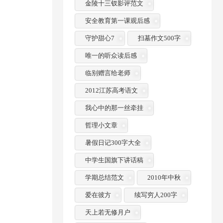
金陵十三钗影评范文
安全教育第一课观后感
守护甜心7
扫墓作文500字
唯一的听众读后感
临别赠言给老师
2012江苏高考语文
我心中的那一丝牵挂
哲理小文章
暑假日记300字大全
中学生国旗下讲话稿
学期总结范文
2010年中秋
爱在彼方
续写穷人200字
天上若无修月户