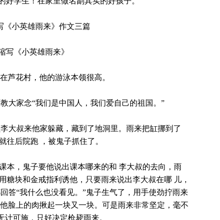
展的好学生！在家里做名副其实的好孩子。
写《小英雄雨来》作文三篇
1缩写《小英雄雨来》
住在芦花村，他的游泳本领很高。
教大家念“我们是中国人，我们爱自己的祖国。”
通员李大叔来他家躲藏，藏到了地洞里。雨来把缸挪到了
就往后院跑 ，被鬼子抓住了。
课本，鬼子要他说出课本哪来的和 李大叔的去向，雨
用糖块和金戒指利诱他，只要雨来说出李大叔在哪 儿，
回答“我什么也没看见。”鬼子生气了，用手使劲拧雨来
他脸上的肉揪起一块又一块。可是雨来非常坚定，毫不
 无计可施，只好决定枪毙雨来。