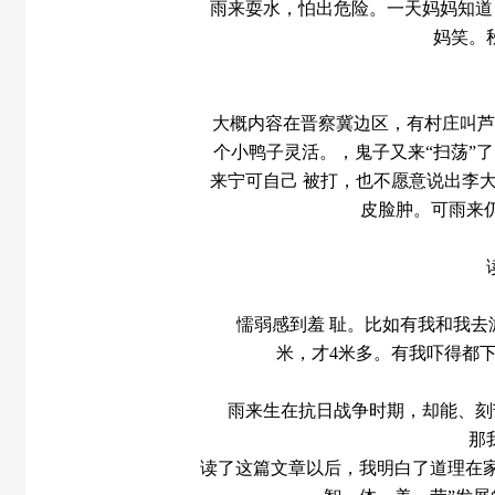
雨来耍水，怕出危险。一天妈妈知道
妈笑。
大概内容在晋察冀边区，有村庄叫芦
个小鸭子灵活。，鬼子又来“扫荡”
来宁可自己 被打，也不愿意说出李
皮脸肿。可雨来
懦弱感到羞 耻。比如有我和我去
米，才4米多。有我吓得都
雨来生在抗日战争时期，却能、刻
那
读了这篇文章以后，我明白了道理在