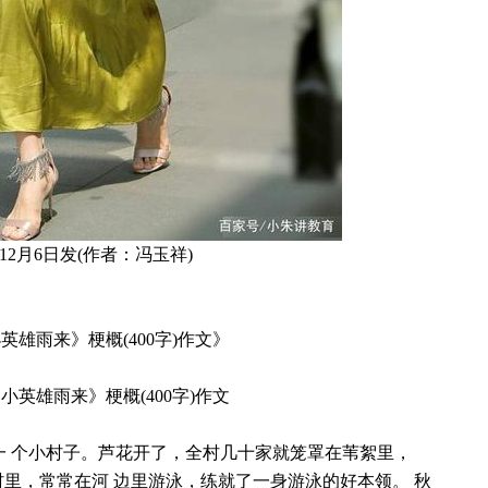
年12月6日发(作者：冯玉祥)
英雄雨来》梗概(400字)作文》
小英雄雨来》梗概(400字)作文
一 个小村子。芦花开了，全村几十家就笼罩在苇絮里，
里，常常在河 边里游泳，练就了一身游泳的好本领。 秋