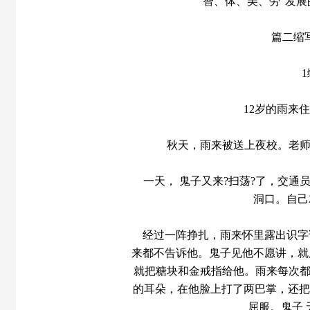
智、体、美、劳”发
篇二缩
12岁的雨来
秋天，雨来被送上夜校。老师
一天， 鬼子又来?扫荡?了，交
洞口。自己
经过一阵挣扎，雨来怀里露出识字
来都不告诉他。鬼子见他不愿讲，就
就把糖块和金戒指给他。雨来每次都
的耳朵，在他脸上打了两巴掌，还把
屈服。鬼子