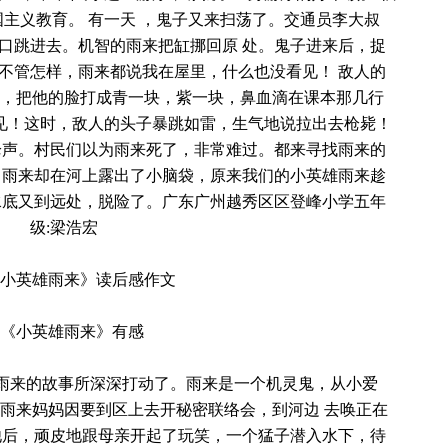
主义教育。 有一天 ，鬼子又来扫荡了。交通员李大叔
口跳进去。机智的雨来把缸挪回原 处。鬼子进来后，捉
不管怎样，雨来都说我在屋里，什么也没看见！ 敌人的
，把他的脸打成青一块，紫一块，鼻血滴在课本那几行
见！这时，敌人的头子暴跳如雷，生气地说拉出去枪毙！
枪声。村民们以为雨来死了，非常难过。都来寻找雨来的
，雨来却在河上露出了小脑袋，原来我们的小英雄雨来趁
水底又到远处，脱险了。广东广州越秀区区登峰小学五年
级:梁浩宏
小英雄雨来》读后感作文
《小英雄雨来》有感
被雨来的故事所深深打动了。雨来是一个机灵鬼，从小爱
。雨来妈妈因要到区上去开秘密联络会，到河边 去唤正在
他后，顽皮地跟母亲开起了玩笑，一个猛子潜入水下，待