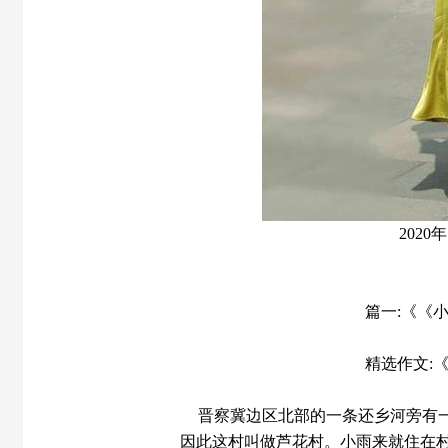
2020
篇一:《《小
精选作文:《
晋察冀边区北部的一条还乡河旁有
因此这村叫做芦花村。小雨来就住在村