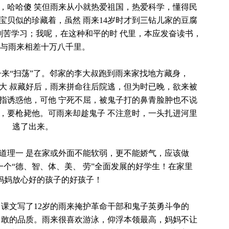
，哈哈傻 笑但雨来从小就热爱祖国，热爱科学，懂得民
宝贝似的珍藏着，虽然 雨来14岁时才到三钻儿家的豆腐
刻苦学习；我呢，在这种和平的时 代里，本应发奋读书，
与雨来相差十万八千里。
子来“扫荡”了。邻家的李大叔跑到雨来家找地方藏身，
大 叔藏好后，雨来拼命往后院逃，但为时已晚，欲来被
指诱惑他，可他 宁死不屈，被鬼子打的鼻青脸肿也不说
，要枪毙他。可雨来却趁鬼子 不注意时，一头扎进河里
逃了出来。
道理一 是在家或外面不能软弱，更不能娇气，应该做
个“德、智、体、美、 劳”全面发展的好学生！在家里
妈妈放心好的孩子的好孩子！
。课文写了12岁的雨来掩护革命干部和鬼子英勇斗争的
勇敢的品质。雨来很喜欢游泳，仰浮本领最高，妈妈不让