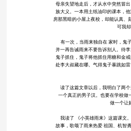
母亲失望地走后，才从水中突然冒出
族大义。一本用土纸油印的课本，他
房那黑暗的小屋上夜校，却能认真、
可我却
有一次，当雨来独自在 家时，鬼
并一再告诫雨来不要告诉别人。待李
鬼子抓住，鬼子将他抓住用糖和金戒
处李大叔藏在哪。气得鬼子暴跳如雷
读了这篇文章以后，我明白了两个
一个真正的男子汉。也要在学校做一
做一个让
我读了 《小英雄雨来》这篇课文
故事，歌颂了雨来热爱 祖国、机智