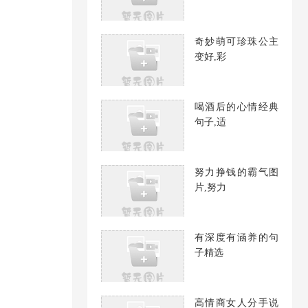
奇妙萌可珍珠公主
变好,彩
喝酒后的心情经典
句子,适
努力挣钱的霸气图
片,努力
有深度有涵养的句
子精选
高情商女人分手说