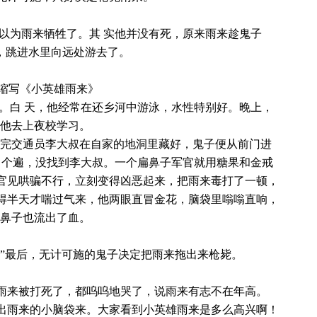
以为雨来牺牲了。其 实他并没有死，原来雨来趁鬼子
，跳进水里向远处游去了。
2缩写《小英雄雨来》
里。白 天，他经常在还乡河中游泳，水性特别好。晚上，
他去上夜校学习。
完交通员李大叔在自家的地洞里藏好，鬼子便从前门进
了个遍，没找到李大叔。一个扁鼻子军官就用糖果和金戒
军官见哄骗不行，立刻变得凶恶起来，把雨来毒打了一顿，
打得半天才喘过气来，他两眼直冒金花，脑袋里嗡嗡直响，
鼻子也流出了血。
。”最后，无计可施的鬼子决定把雨来拖出来枪毙。
为雨来被打死了，都呜呜地哭了，说雨来有志不在年高。
露出雨来的小脑袋来。大家看到小英雄雨来是多么高兴啊！