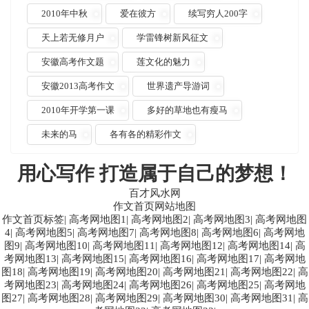
2010年中秋
爱在彼方
续写穷人200字
天上若无修月户
学雷锋树新风征文
安徽高考作文题
莲文化的魅力
安徽2013高考作文
世界遗产导游词
2010年开学第一课
多好的草地也有瘦马
未来的马
各有各的精彩作文
用心写作 打造属于自己的梦想！
百才风水网
作文首页网站地图
作文首页标签
|
高考网地图1
|
高考网地图2
|
高考网地图3
|
高考网地图
4
|
高考网地图5
|
高考网地图7
|
高考网地图8
|
高考网地图6
|
高考网地
图9
|
高考网地图10
|
高考网地图11
|
高考网地图12
|
高考网地图14
|
高
考网地图13
|
高考网地图15
|
高考网地图16
|
高考网地图17
|
高考网地
图18
|
高考网地图19
|
高考网地图20
|
高考网地图21
|
高考网地图22
|
高
考网地图23
|
高考网地图24
|
高考网地图26
|
高考网地图25
|
高考网地
图27
|
高考网地图28
|
高考网地图29
|
高考网地图30
|
高考网地图31
|
高