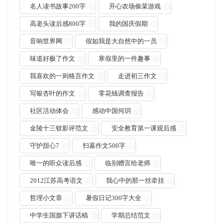
名人读书故事200字
开心农场偷菜游戏
高老头读后感800字
我的国庆假期
音响世界网
假如我是大自然中的一员
味道好极了作文
寒假里的一件趣事
我喜欢的一则格言作文
走进初三作文
写银杏叶的作文
零花钱调查报告
社区活动体会
感动中国何玥
金陵十三钗影评范文
安全教育第一课观后感
守护甜心7
扫墓作文500字
唯一的听众读后感
临别赠言给老师
2012江苏高考语文
我心中的那一丝牵挂
哲理小文章
暑假日记300字大全
中学生国旗下讲话稿
学期总结范文