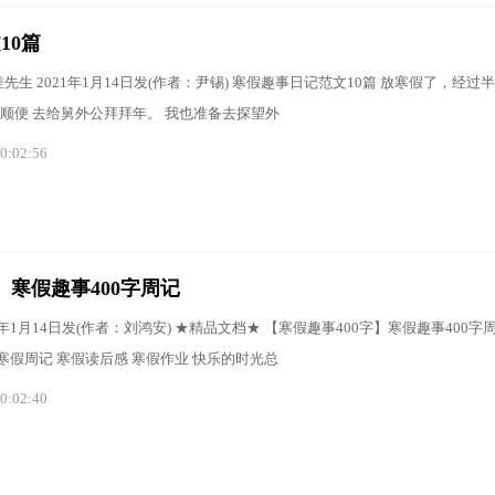
10篇
先生 2021年1月14日发(作者：尹锡) 寒假趣事日记范文10篇 放寒假了，经过
顺便 去给舅外公拜拜年。 我也准备去探望外
0:02:56
】寒假趣事400字周记
1年1月14日发(作者：刘鸿安) ★精品文档★ 【寒假趣事400字】寒假趣事400字
 寒假周记 寒假读后感 寒假作业 快乐的时光总
0:02:40