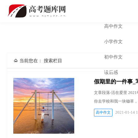
网站首页
高中作文
小学作文
初中作文
当前您在：
搜索栏目
读后感
假期里的一件事_
文章段落-活在爱里 20
你去学校和我一块锄草，
2021-01-14 1
高中作文