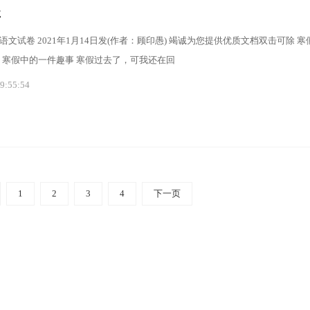
事
学语文试卷 2021年1月14日发(作者：顾印愚) 竭诚为您提供优质文档双击可除 
 寒假中的一件趣事 寒假过去了，可我还在回
9:55:54
1
2
3
4
下一页