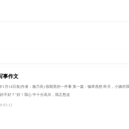
写事作文
21年1月14日发(作者：施乃良) 假期里的一件事 第一篇：锄草燕然 昨天，小姨对
好不好？”好！我心 中十分高兴，我正愁这
0:03:12