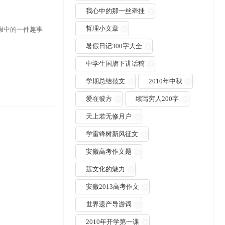
我心中的那一丝牵挂
哲理小文章
寒假中的一件趣事
暑假日记300字大全
中学生国旗下讲话稿
学期总结范文
2010年中秋
爱在彼方
续写穷人200字
天上若无修月户
学雷锋树新风征文
安徽高考作文题
莲文化的魅力
安徽2013高考作文
世界遗产导游词
2010年开学第一课