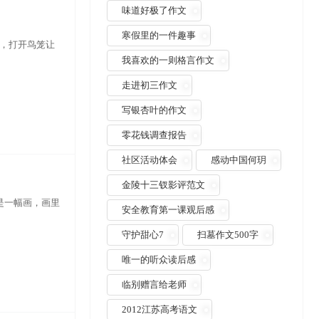
味道好极了作文
寒假里的一件趣事
钥，打开鸟笼让
我喜欢的一则格言作文
走进初三作文
写银杏叶的作文
零花钱调查报告
社区活动体会
感动中国何玥
金陵十三钗影评范文
假是一幅画，画里
安全教育第一课观后感
守护甜心7
扫墓作文500字
唯一的听众读后感
临别赠言给老师
2012江苏高考语文