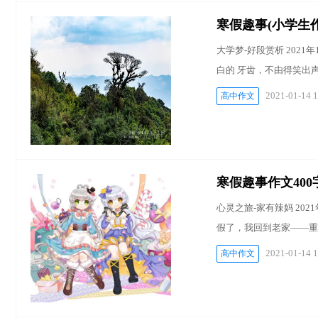
寒假趣事(小学生作
大学梦-好段赏析 202
白的 牙齿，不由得笑出
2021-01-14 1
高中作文
寒假趣事作文400字
心灵之旅-家有辣妈 202
假了，我回到老家――重
2021-01-14 1
高中作文