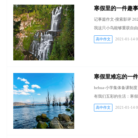
寒假里的一件趣
记事篇作文-搜索影评 2
我这只小鸟能够重获自由
2021-01-14 0
高中作文
寒假里难忘的一
hehua-小学集体备课制
有我们五彩的生活：寒假
2021-01-14 0
高中作文