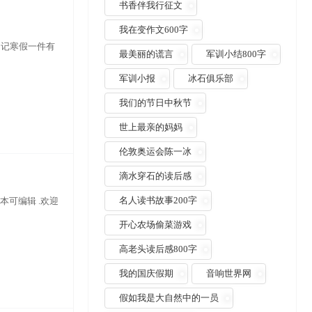
书香伴我行征文
我在变作文600字
一：记寒假一件有
最美丽的谎言
军训小结800字
军训小报
冰石俱乐部
我们的节日中秋节
世上最亲的妈妈
伦敦奥运会陈一冰
滴水穿石的读后感
名人读书故事200字
版本可编辑 .欢迎
开心农场偷菜游戏
高老头读后感800字
我的国庆假期
音响世界网
假如我是大自然中的一员