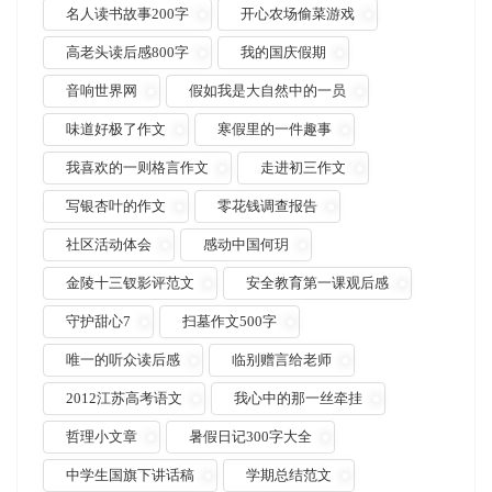
名人读书故事200字
开心农场偷菜游戏
高老头读后感800字
我的国庆假期
音响世界网
假如我是大自然中的一员
味道好极了作文
寒假里的一件趣事
我喜欢的一则格言作文
走进初三作文
写银杏叶的作文
零花钱调查报告
社区活动体会
感动中国何玥
金陵十三钗影评范文
安全教育第一课观后感
守护甜心7
扫墓作文500字
唯一的听众读后感
临别赠言给老师
2012江苏高考语文
我心中的那一丝牵挂
哲理小文章
暑假日记300字大全
中学生国旗下讲话稿
学期总结范文