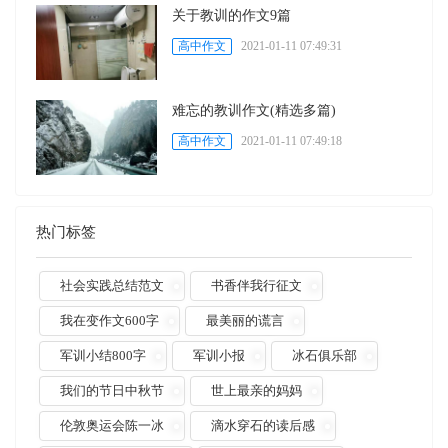
关于教训的作文9篇
高中作文
2021-01-11 07:49:31
难忘的教训作文(精选多篇)
高中作文
2021-01-11 07:49:18
热门标签
社会实践总结范文
书香伴我行征文
我在变作文600字
最美丽的谎言
军训小结800字
军训小报
冰石俱乐部
我们的节日中秋节
世上最亲的妈妈
伦敦奥运会陈一冰
滴水穿石的读后感