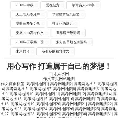
2010年中秋
爱在彼方
续写穷人200字
天上若无修月户
学雷锋树新风征文
安徽高考作文题
莲文化的魅力
安徽2013高考作文
世界遗产导游词
2010年开学第一课
多好的草地也有瘦马
未来的马
各有各的精彩作文
用心写作 打造属于自己的梦想！
百才风水网
作文首页网站地图
作文首页标签
|
高考网地图1
|
高考网地图2
|
高考网地图3
|
高考网地图
4
|
高考网地图5
|
高考网地图7
|
高考网地图8
|
高考网地图6
|
高考网地
图9
|
高考网地图10
|
高考网地图11
|
高考网地图12
|
高考网地图14
|
高
考网地图13
|
高考网地图15
|
高考网地图16
|
高考网地图17
|
高考网地
图18
|
高考网地图19
|
高考网地图20
|
高考网地图21
|
高考网地图22
|
高
考网地图23
|
高考网地图24
|
高考网地图26
|
高考网地图25
|
高考网地
图27
|
高考网地图28
|
高考网地图29
|
高考网地图30
|
高考网地图31
|
高